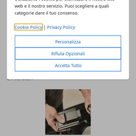
web e il nostro servizio. Puoi scegliere a quali
categorie dare il tuo consenso.
Cookie Policy
|
Privacy Policy
Personalizza
Guida alle best practice per
Rifiuta Opzionali
un'implementazione di successo della
Accetta Tutto
manutenzione digitale
21/02/2024