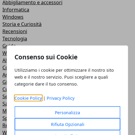
Abbigliamento e accessori
Informatica
Windows
Storia e Curiosità
Recensioni
Tecnologia
Guide
Web
Consenso sui Cookie
Altro
Comunicazione
Utilizziamo i cookie per ottimizzare il nostro sito
Animali
web e il nostro servizio. Puoi scegliere a quali
Giochi
categorie dare il tuo consenso.
Cucina
Servizi online
Cookie Policy
|
Privacy Policy
Salute e Bellezza
Motori
Personalizza
Sport
Rifiuta Opzionali
Relazioni
Web e Social