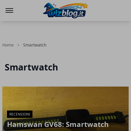
WizBlog
Home
Smartwatch
Smartwatch
Articoli in Evidenza
RECENSIONI
Hamswan GV68: Smartwatch