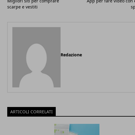
Migliori siti per comprare
App per fare video con e
scarpe e vestiti
sp
Redazione
ARTICOLI CORRELATI