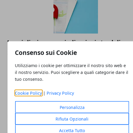
Le migliori app per indicazioni stradali
Consenso sui Cookie
22/07/2021
Utilizziamo i cookie per ottimizzare il nostro sito web e
il nostro servizio. Puoi scegliere a quali categorie dare il
tuo consenso.
Cookie Policy
|
Privacy Policy
Personalizza
BinaxNOW Covid-19 Ag Card per sapere se 
Rifiuta Opzionali
positivo con lo smartphone
Accetta Tutto