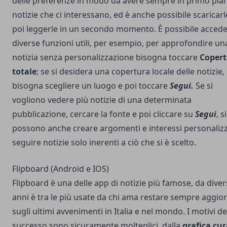
delle preferenze in modo da avere sempre in primo pian
notizie che ci interessano, ed è anche possibile scaricarl
poi leggerle in un secondo momento. È possibile accede
diverse funzioni utili, per esempio, per approfondire un
notizia senza personalizzazione bisogna toccare
Copert
totale
; se si desidera una copertura locale delle notizie,
bisogna scegliere un luogo e poi toccare
Segui.
Se si
vogliono vedere più notizie di una determinata
pubblicazione, cercare la fonte e poi cliccare su
Segui
, si
possono anche creare argomenti e interessi personalizz
seguire notizie solo inerenti a ciò che si è scelto.
Flipboard (Android e IOS)
Flipboard
è una delle app di notizie più famose, da diver
anni è tra le più usate da chi ama restare sempre aggio
sugli ultimi avvenimenti in Italia e nel mondo. I motivi d
successo sono sicuramente molteplici, dalla
grafica cu