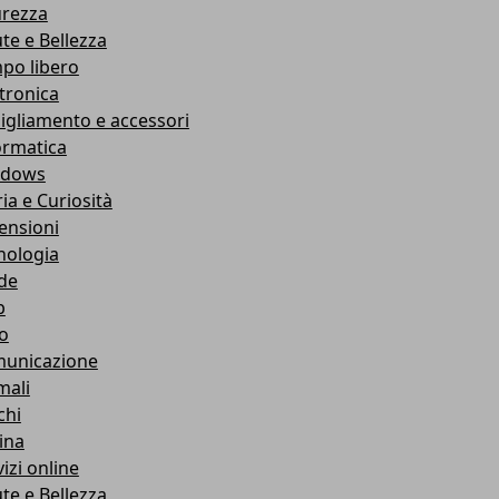
urezza
ute e Bellezza
po libero
ttronica
igliamento e accessori
ormatica
ndows
ia e Curiosità
ensioni
nologia
de
b
ro
unicazione
mali
chi
ina
izi online
ute e Bellezza