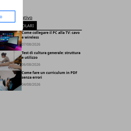
le
rosoft
to
tema Operativo
TICOLI POPOLARI
Come collegare il PC alla TV: cavo
e wireless
07/08/2026
Test di cultura generale: struttura
e utilizzo
06/08/2026
Come fare un curriculum in PDF
senza errori
04/08/2026