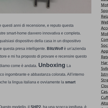
Mot
Spo
Rel
Web
 questi anni di recensione, e reputo questa
Acc
stre smart-home davvero innovativa e completa.
Mob
Com
qualsiasi dispositivo della casa in un dispositivo
Soc
e questa presa intelligente.
BlitzWolf
è un'azienda
App
tore e mi ha proposto di provare e recensire questo
Ret
Har
Unboxing
ediamo come è andata.
La
Svi
Ist
oco ingombrante e abbastanza colorata. All'interno
Str
nche la lingua italiana e ovviamente la
smart
Clo
Casa
Cuff
Alt
Questo modello, il
SHP2
, ha una scocca ignifuga, è