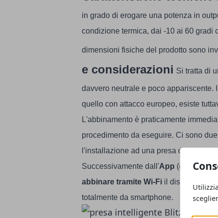
in grado di erogare una potenza in outp
condizione termica, dai -10 ai 60 gradi
dimensioni fisiche del prodotto sono in
e considerazioni
Si tratta di
davvero neutrale e poco appariscente. I
quello con attacco europeo, esiste tut
L'abbinamento è praticamente immediato:
procedimento da eseguire. Ci sono due m
l'installazione ad una presa di corrente
Cons
Successivamente dall'
App
(disponibile
abbinare tramite Wi-Fi
il dispositivo c
Utilizzi
totalmente da smartphone.
sceglie