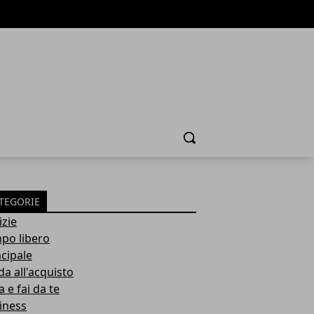
Cerca
TEGORIE
izie
po libero
ncipale
da all'acquisto
 e fai da te
iness