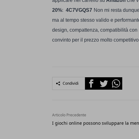
applicare nel carrello su
Amazon
che vi
20%
:
4C7VGQS7
Non mi resta dunque 
ma al tempo stesso valido e performant
design, compattenza, compatibilità con s
convinto per il prezzo molto competitivo
Facebook
Twitter
Whatsapp
Condividi
Articolo Precedente
I giochi online possono sviluppare la me