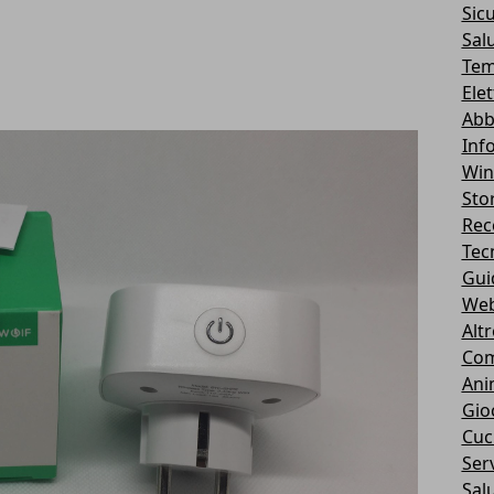
Sic
Sal
Tem
Ele
Abb
Inf
Wi
Stor
Rec
Tec
Gui
We
Alt
Com
Ani
Gio
Cuc
Serv
Sal