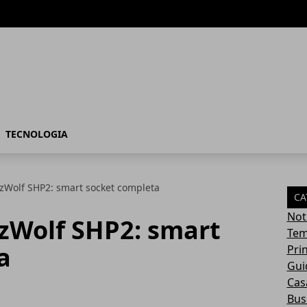
TECNOLOGIA
tzWolf SHP2: smart socket completa
CA
Not
tzWolf SHP2: smart
Tem
a
Pri
Gui
Casa
Bus