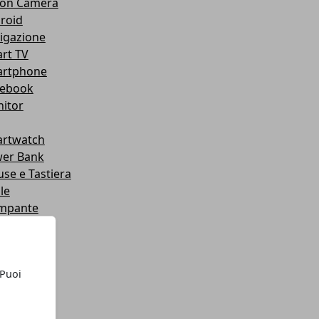
ion Camera
roid
igazione
rt TV
rtphone
ebook
itor
rtwatch
er Bank
se e Tastiera
le
mpante
dware
roid
tware
 Puoi
let
chi
chi