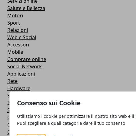
Servizi online
Salute e Bellezza
Motori
Sport
Relazioni
Web e Social
Accessori
Mobile
Comprare online
Social Network
Applicazioni
Rete
Hardware
Sviluppo Web
Consenso sui Cookie
Istruzione
Streaming
Utilizziamo i cookie per ottimizzare il nostro sito web e il
Cloud
Puoi scegliere a quali categorie dare il tuo consenso.
Casa e fai da te
Cuffie e Auricolari