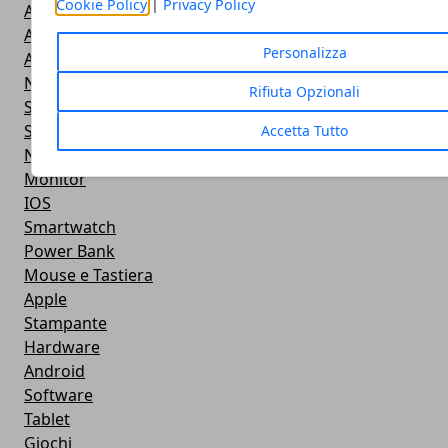
Cookie Policy
|
Privacy Policy
Altoparlanti
Action Camera
Personalizza
Android
Navigazione
Rifiuta Opzionali
Smart TV
Smartphone
Accetta Tutto
Notebook
Monitor
IOS
Smartwatch
Power Bank
Mouse e Tastiera
Apple
Stampante
Hardware
Android
Software
Tablet
Giochi