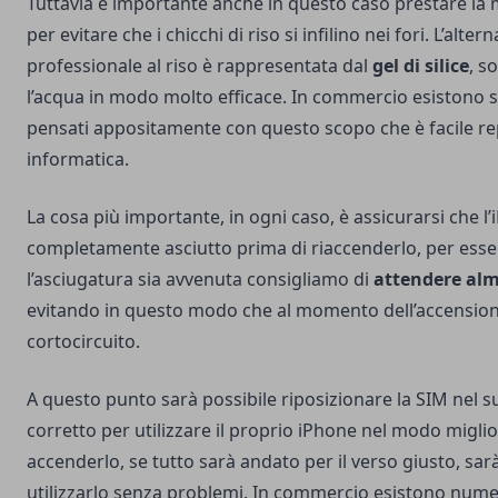
Tuttavia è importante anche in questo caso prestare la
per evitare che i chicchi di riso si infilino nei fori. L’alter
professionale al riso è rappresentata dal
gel di silice
, s
l’acqua in modo molto efficace. In commercio esistono s
pensati appositamente con questo scopo che è facile rep
informatica.
La cosa più importante, in ogni caso, è assicurarsi che l’
completamente asciutto prima di riaccenderlo, per esser
l’asciugatura sia avvenuta consigliamo di
attendere alm
evitando in questo modo che al momento dell’accensione 
cortocircuito.
A questo punto sarà possibile riposizionare la SIM nel 
corretto per utilizzare il proprio iPhone nel modo migli
accenderlo, se tutto sarà andato per il verso giusto, sar
utilizzarlo senza problemi. In commercio esistono nume