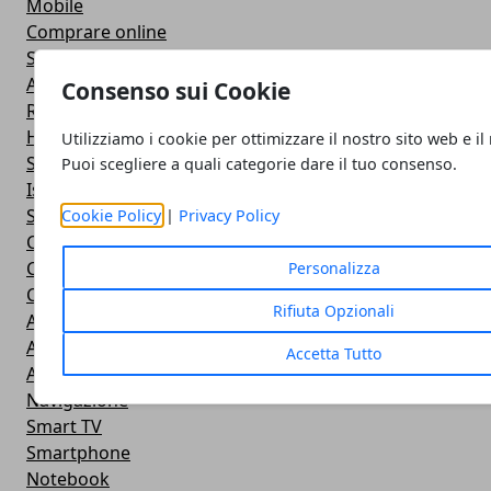
Mobile
Comprare online
Social Network
Applicazioni
Consenso sui Cookie
Rete
Hardware
Utilizziamo i cookie per ottimizzare il nostro sito web e il
Sviluppo Web
Puoi scegliere a quali categorie dare il tuo consenso.
Istruzione
Streaming
Cookie Policy
|
Privacy Policy
Cloud
Casa e fai da te
Personalizza
Cuffie e Auricolari
Rifiuta Opzionali
Altoparlanti
Action Camera
Accetta Tutto
Android
Navigazione
Smart TV
Smartphone
Notebook