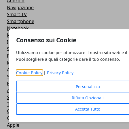
Android
Navigazione
Smart TV
Smartphone
Notebook
Monitor
Consenso sui Cookie
IOS
Smartwatch
Utilizziamo i cookie per ottimizzare il nostro sito web e il
Power Bank
Puoi scegliere a quali categorie dare il tuo consenso.
Mouse e Tastiera
Apple
Cookie Policy
|
Privacy Policy
Stampante
Hardware
Personalizza
Android
Software
Rifiuta Opzionali
Tablet
Accetta Tutto
Giochi
Giochi
Apple