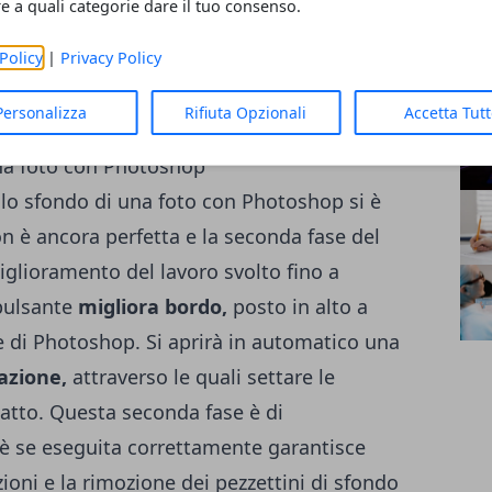
re a quali categorie dare il tuo consenso.
App
Tracciare il contorno dell'oggetto,
Mic
ossibile. Il lazo magnetico è semi-
Policy
|
Privacy Policy
Sis
 selezione dei contorni molto più
AR
Personalizza
Rifiuta Opzionali
Accetta Tut
la selezione manuale da parte dell'utente.
llo sfondo di una foto con Photoshop si è
n è ancora perfetta e la seconda fase del
iglioramento del lavoro svolto fino a
pulsante
migliora bordo,
posto in alto a
e di Photoshop. Si aprirà in automatico una
lazione,
attraverso le quali settare le
catto. Questa seconda fase è di
 se eseguita correttamente garantisce
zioni e la rimozione dei pezzettini di sfondo