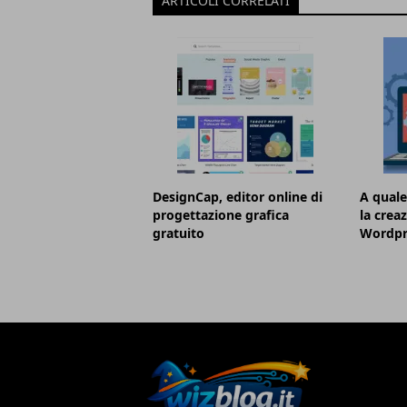
ARTICOLI CORRELATI
DesignCap, editor online di
A quale
progettazione grafica
la crea
gratuito
Wordpr