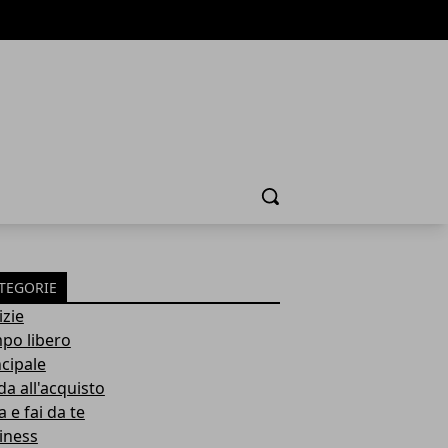
Cerca
TEGORIE
izie
po libero
ncipale
da all'acquisto
 e fai da te
iness