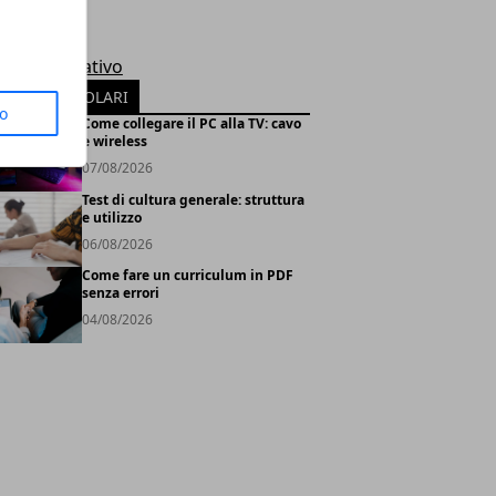
le
rosoft
tema Operativo
TICOLI POPOLARI
to
Come collegare il PC alla TV: cavo
e wireless
07/08/2026
Test di cultura generale: struttura
e utilizzo
06/08/2026
Come fare un curriculum in PDF
senza errori
04/08/2026