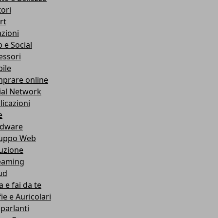
ori
rt
azioni
 e Social
essori
ile
prare online
ial Network
licazioni
e
dware
luppo Web
ruzione
eaming
ud
 e fai da te
ie e Auricolari
oparlanti