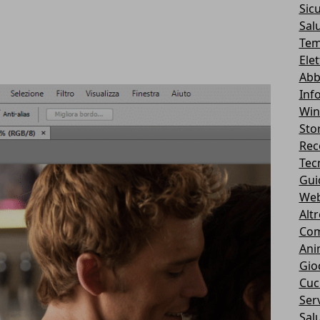
Sic
Sal
Tem
Ele
Abb
Inf
Wi
Stor
Rec
Tec
Gui
We
Alt
Com
Ani
Gio
Cuc
Serv
Sal