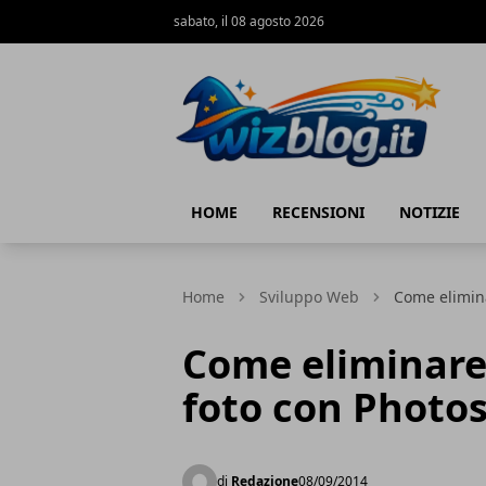
sabato, il 08 agosto 2026
WizBlog
HOME
RECENSIONI
NOTIZIE
Home
Sviluppo Web
Come elimina
Come eliminare 
foto con Photo
di
Redazione
08/09/2014