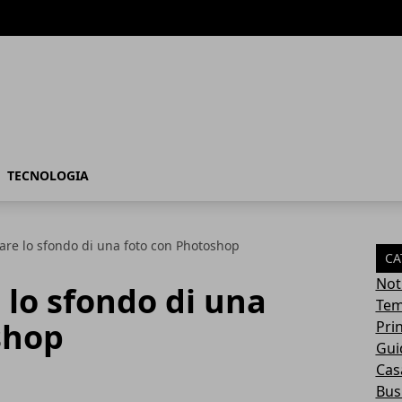
TECNOLOGIA
re lo sfondo di una foto con Photoshop
CA
Not
lo sfondo di una
Tem
shop
Pri
Gui
Casa
Bus