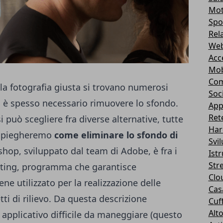
Mot
Spo
Rel
Web
Acc
Mob
Com
lla fotografia giusta si trovano numerosi
Soc
rò è spesso necessario rimuovere lo sfondo.
App
Ret
 può scegliere fra diverse alternative, tutte
Har
o spiegheremo
come eliminare lo sfondo di
Svi
hop, sviluppato dal team di Adobe, è fra i
Ist
Str
diting, programma che garantisce
Clo
ene utilizzato per la realizzazione delle
Casa
etti di rilievo. Da questa descrizione
Cuff
Alt
pplicativo difficile da maneggiare (questo