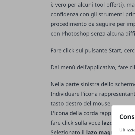
è vero per alcuni tool offerti), m
confidenza con gli strumenti prin
procedimento da seguire per imp
con Photoshop senza alcuna diffi
Fare click sul pulsante Start, cer
Dal menù dell'applicativo, fare cl
Nella parte sinistra dello scherm
Individuare l'icona rappresentant
tasto destro del mouse.
L'icona della corda rappresenta 
Cons
fare click sulla voce
lazo magnet
Utilizzi
Selezionato il
lazo magnetico,
sp