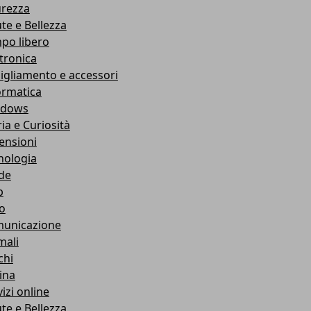
urezza
ute e Bellezza
po libero
ttronica
igliamento e accessori
ormatica
ndows
ia e Curiosità
ensioni
nologia
de
b
ro
unicazione
mali
chi
ina
izi online
ute e Bellezza