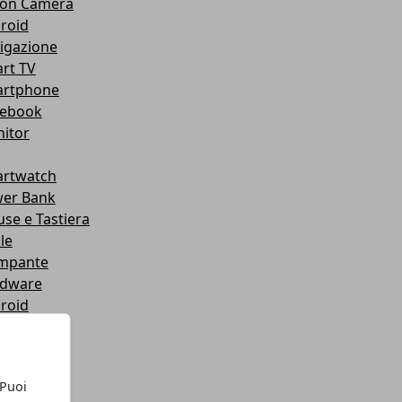
ion Camera
roid
igazione
rt TV
rtphone
ebook
itor
rtwatch
er Bank
se e Tastiera
le
mpante
dware
roid
tware
let
chi
 Puoi
chi