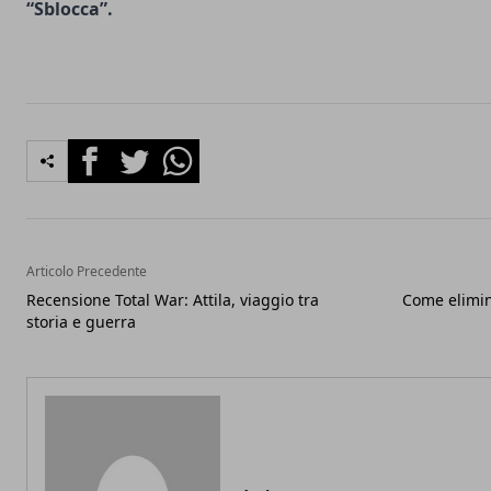
“Sblocca”.
Facebook
Twitter
Whatsapp
Articolo Precedente
Recensione Total War: Attila, viaggio tra
Come elimin
storia e guerra