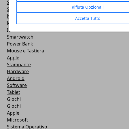
Smart TV
Rifiuta Opzionali
Smartphone
Notebook
Accetta Tutto
Monitor
IOS
Smartwatch
Power Bank
Mouse e Tastiera
Apple
Stampante
Hardware
Android
Software
Tablet
Giochi
Giochi
Apple
Microsoft
Sistema Operativo