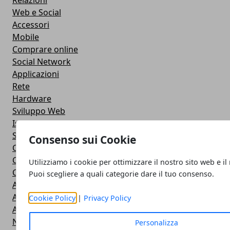
Relazioni
Web e Social
Accessori
Mobile
Comprare online
Social Network
Applicazioni
Rete
Hardware
Sviluppo Web
Istruzione
Streaming
Consenso sui Cookie
Cloud
Casa e fai da te
Utilizziamo i cookie per ottimizzare il nostro sito web e il
Cuffie e Auricolari
Puoi scegliere a quali categorie dare il tuo consenso.
Altoparlanti
Action Camera
Cookie Policy
|
Privacy Policy
Android
Navigazione
Personalizza