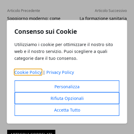
Articolo Precedente
Articolo Successivo
Soggiorno moderno: come
La formazione sanitaria
arredarlo. Consigli e trend
italiana cambia volto: verso
Consenso sui Cookie
l'ECM 2025
Utilizziamo i cookie per ottimizzare il nostro sito
web e il nostro servizio. Puoi scegliere a quali
categorie dare il tuo consenso.
Cookie Policy
|
Privacy Policy
Redazione
Personalizza
Rifiuta Opzionali
Accetta Tutto