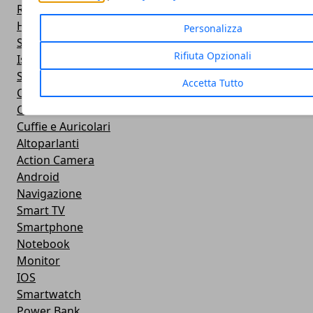
Rete
Hardware
Personalizza
Sviluppo Web
Rifiuta Opzionali
Istruzione
Streaming
Accetta Tutto
Cloud
Casa e fai da te
Cuffie e Auricolari
Altoparlanti
Action Camera
Android
Navigazione
Smart TV
Smartphone
Notebook
Monitor
IOS
Smartwatch
Power Bank