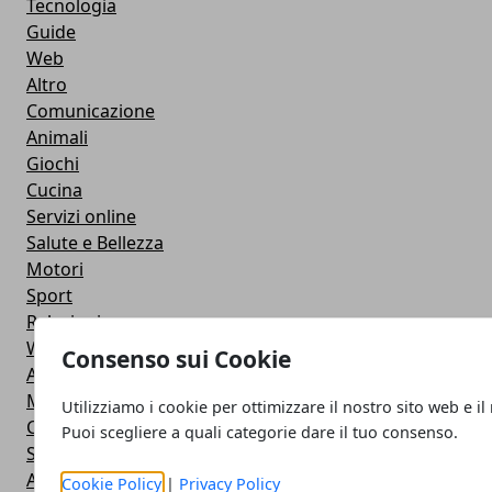
Tecnologia
Guide
Web
Altro
Comunicazione
Animali
Giochi
Cucina
Servizi online
Salute e Bellezza
Motori
Sport
Relazioni
Web e Social
Consenso sui Cookie
Accessori
Mobile
Utilizziamo i cookie per ottimizzare il nostro sito web e il
Comprare online
Puoi scegliere a quali categorie dare il tuo consenso.
Social Network
Applicazioni
Cookie Policy
|
Privacy Policy