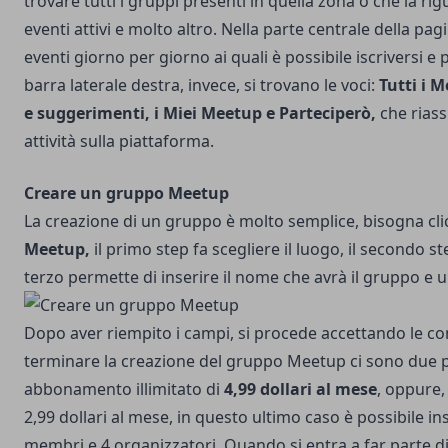
trovare tutti i gruppi presenti in quella zona o che la 
eventi attivi e molto altro. Nella parte centrale della pag
eventi giorno per giorno ai quali è possibile iscriversi e 
barra laterale destra, invece, si trovano le voci:
Tutti i 
e suggerimenti, i Miei Meetup e Parteciperò,
che riass
attività sulla piattaforma.
Creare un gruppo Meetup
La creazione di un gruppo è molto semplice, bisogna cl
Meetup,
il primo step fa scegliere il luogo, il secondo step
terzo permette di inserire il nome che avrà il gruppo e 
Dopo aver riempito i campi, si procede accettando le co
terminare la creazione del gruppo Meetup ci sono due po
abbonamento illimitato di
4,99 dollari al mese
, oppure,
2,99 dollari al mese, in questo ultimo caso è possibile ins
membri e 4 organizzatori. Quando si entra a far parte d