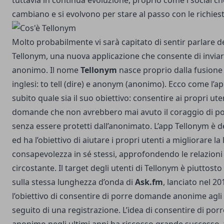
tuttavia in continua evoluzione, proprio come i social c
cambiano e si evolvono per stare al passo con le richiest
Molto probabilmente vi sarà capitato di sentir parlare de
Tellonym, una nuova applicazione che consente di invia
anonimo. Il nome
Tellonym
nasce proprio dalla fusione
inglesi: to tell (dire) e anonym (anonimo). Ecco come l’app
subito quale sia il suo obiettivo: consentire ai propri ute
domande che non avrebbero mai avuto il coraggio di po
senza essere protetti dall’anonimato. L’app Tellonym è de
ed ha l’obiettivo di aiutare i propri utenti a migliorare la
consapevolezza in sé stessi, approfondendo le relazioni
circostante. Il target degli utenti di Tellonym è piuttost
sulla stessa lunghezza d’onda di
Ask.fm
, lanciato nel 2
l’obiettivo di consentire di porre domande anonime agli a
seguito di una registrazione. L’idea di consentire di po