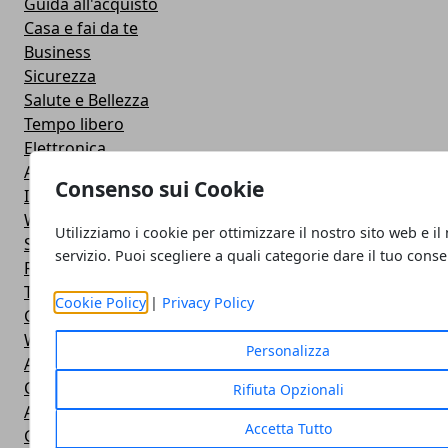
Guida all'acquisto
Casa e fai da te
Business
Sicurezza
Salute e Bellezza
Tempo libero
Elettronica
Abbigliamento e accessori
Consenso sui Cookie
Informatica
Windows
Utilizziamo i cookie per ottimizzare il nostro sito web e il
Storia e Curiosità
servizio. Puoi scegliere a quali categorie dare il tuo cons
Recensioni
Tecnologia
Cookie Policy
|
Privacy Policy
Guide
Web
Personalizza
Altro
Comunicazione
Rifiuta Opzionali
Animali
Accetta Tutto
Giochi