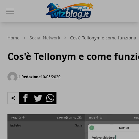
WizBlog
Home
Social Network
Cos'è Tellonym e come funziona
Cos'è Tellonym e come funz
di
Redazione
10/05/2020
Facebook
Twitter
Whatsapp