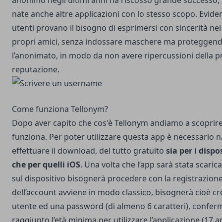
anonimo negli ultimi anni ha riscosso grande successo,
nate anche altre applicazioni con lo stesso scopo. Evide
utenti provano il bisogno di esprimersi con sincerità nei
propri amici, senza indossare maschere ma proteggend
l’anonimato, in modo da non avere ripercussioni della p
reputazione.
Come funziona Tellonym?
Dopo aver capito che cos'è Tellonym andiamo a scoprir
funziona. Per poter utilizzare questa app è necessario 
effettuare il download, del tutto gratuito
sia per i dispo
che per quelli iOS
. Una volta che l’app sarà stata scarica
sul dispositivo bisognerà procedere con la registrazione
dell’account avviene in modo classico, bisognerà cioè 
utente ed una password (di almeno 6 caratteri), confer
raggiunto l’età minima per utilizzare l’applicazione (17 a