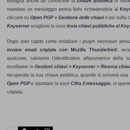
Bisogna anche far conoscere la
chiave pubblica
in modo
mandare un messaggio possa farlo richiedendola al
Keys
cliccare su
Open PGP
e
Gestione delle chiavi
e poi sulla 
Keyserver
scegliere la voce
Invia chiavi pubbliche al Key
Dopo aver capito come installare i plugin necessari arri
inviare email criptate con Mozilla Thunderbird:
rec
qualcuno, salviamo l’identificativo alfanumerico della 
incolliamo in
Gestioni chiavi > Keyserver > Ricerca chiav
recuperata la sua chiave pubblica, quando si scriverà una m
Open PGP
e spuntare la voce
Cifra il messaggio
, in ques
criptata.
Facebook
Twitter
Whatsapp