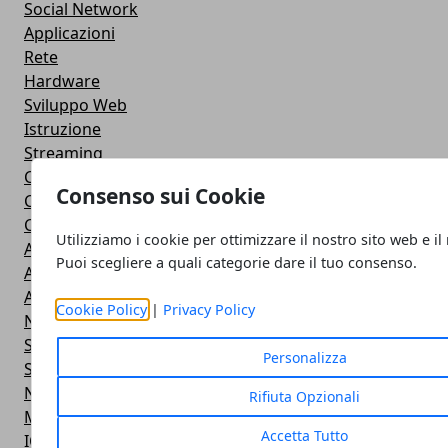
Social Network
Applicazioni
Rete
Hardware
Sviluppo Web
Istruzione
Streaming
Cloud
Consenso sui Cookie
Casa e fai da te
Cuffie e Auricolari
Utilizziamo i cookie per ottimizzare il nostro sito web e il
Altoparlanti
Puoi scegliere a quali categorie dare il tuo consenso.
Action Camera
Android
Cookie Policy
|
Privacy Policy
Navigazione
Smart TV
Personalizza
Smartphone
Notebook
Rifiuta Opzionali
Monitor
Accetta Tutto
IOS