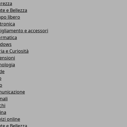
urezza
ute e Bellezza
po libero
ttronica
igliamento e accessori
ormatica
ndows
ia e Curiosità
ensioni
nologia
de
b
ro
unicazione
mali
chi
ina
izi online
ute e Bellezza