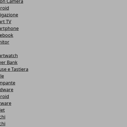
ion Camera
roid
igazione
rt TV
rtphone
ebook
itor
rtwatch
er Bank
se e Tastiera
le
mpante
dware
roid
tware
let
chi
chi