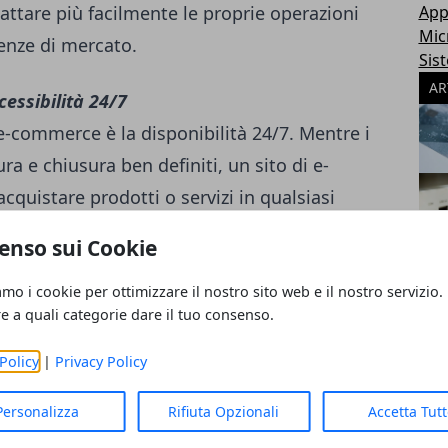
dattare più facilmente le proprie operazioni
App
Mic
enze di mercato.
Sis
AR
cessibilità 24/7
e-commerce è la disponibilità 24/7. Mentre i
ura e chiusura ben definiti, un sito di e-
cquistare prodotti o servizi in qualsiasi
a comodità aumenta le opportunità di
enso sui Cookie
che preferiscono fare acquisti fuori dagli
amo i cookie per ottimizzare il nostro sito web e il nostro servizio.
re a quali categorie dare il tuo consenso.
to
Policy
|
Privacy Policy
può richiedere un considerevole investimento
 l'allestimento e altre spese correlate. Al
Personalizza
Rifiuta Opzionali
Accetta Tut
line richiede generalmente un investimento