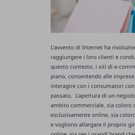
L'avvento di Internet ha rivoluzi
raggiungere i loro clienti e condu
questo contesto, i siti di e-com
piano, consentendo alle imprese 
interagire con i consumatori con
passato.
L’apertura di un
negozi
ambito commerciale, sia coloro 
esclusivamente online, sia color
e vogliono allargare il proprio g
online, sia per i grandi brand che 