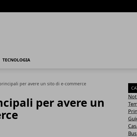
TECNOLOGIA
 principali per avere un sito di e-commerce
CA
Not
ncipali per avere un
Tem
erce
Pri
Gui
Casa
Bus