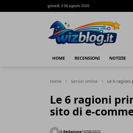
giovedì, il 06 agosto 2026
WizBlog
HOME
RECENSIONI
NOTIZIE
Home
Servizi online
Le 6 ragioni
Le 6 ragioni pri
sito di e-comm
di
Redazione
10/08/2023