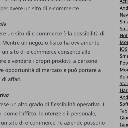
Act
li per avere un sito di e-commerce.
And
Nav
Sma
ale
Sma
ere un sito di e-commerce è la possibilità di
Not
. Mentre un negozio fisico ha ovviamente
Mon
IOS
, un sito di e-commerce consente alle
Sma
ere e vendere i propri prodotti a persone
Pow
ve opportunità di mercato e può portare a
Mou
App
di affari.
Sta
Har
tiva
And
se un alto grado di flessibilità operativa. I
Sof
Tab
, come l'affitto, le utenze e il personale,
Gio
n un sito di e-commerce, le aziende possono
Gio