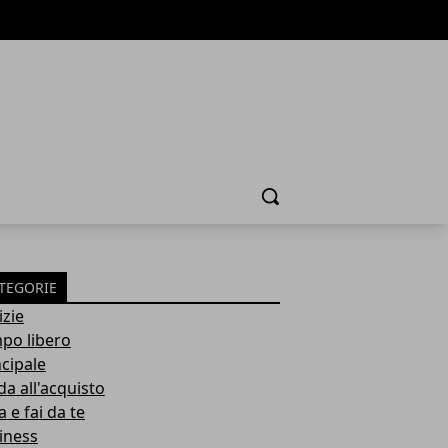
Cerca
TEGORIE
izie
po libero
ncipale
da all'acquisto
 e fai da te
iness