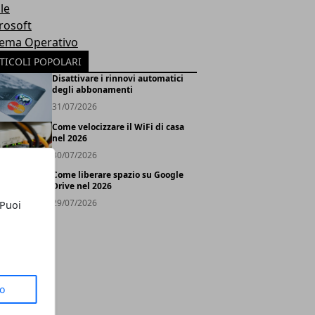
le
rosoft
tema Operativo
TICOLI POPOLARI
Disattivare i rinnovi automatici
degli abbonamenti
31/07/2026
Come velocizzare il WiFi di casa
nel 2026
30/07/2026
Come liberare spazio su Google
Drive nel 2026
29/07/2026
 Puoi
to