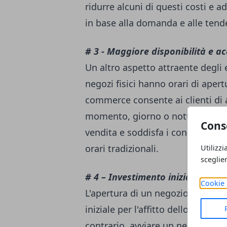
ridurre alcuni di questi costi e a
in base alla domanda e alle tend
# 3 - Maggiore disponibilità e ac
Un altro aspetto attraente degli 
negozi fisici hanno orari di apert
commerce consente ai clienti di a
momento, giorno o notte. Quest
Cons
vendita e soddisfa i consumatori 
orari tradizionali.
Utilizzi
sceglie
# 4 – Investimento iniziale ridot
Cookie 
L'apertura di un negozio fisico 
iniziale per l'affitto dello spazio,
contrario, avviare un negozio on