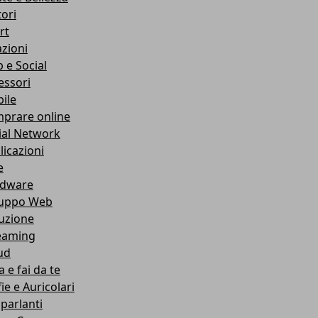
ori
rt
azioni
 e Social
essori
ile
prare online
ial Network
licazioni
e
dware
luppo Web
ruzione
eaming
ud
 e fai da te
ie e Auricolari
oparlanti