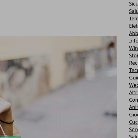
Sic
Sal
Tem
Ele
Abb
Inf
Wi
Stor
Rec
Tec
Gui
We
Alt
Com
Ani
Gio
Cuc
Serv
Sal