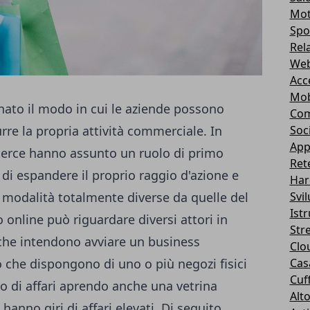
Mot
Spo
Rel
Web
Acc
Mob
onato il modo in cui le aziende possono
Com
rre la propria attività commerciale. In
Soc
App
merce hanno assunto un ruolo di primo
Ret
di espandere il proprio raggio d'azione e
Har
 modalità totalmente diverse da quelle del
Svi
Ist
o online
può riguardare diversi attori in
Str
che intendono avviare un business
Clo
o che dispongono di uno o più negozi fisici
Casa
Cuff
iro di affari aprendo anche una vetrina
Alt
hanno giri di affari elevati. Di seguito