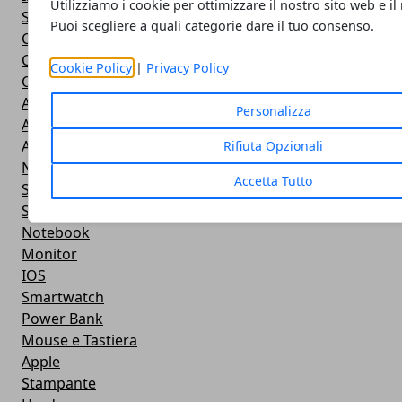
Utilizziamo i cookie per ottimizzare il nostro sito web e il
Streaming
Puoi scegliere a quali categorie dare il tuo consenso.
Cloud
Casa e fai da te
Cookie Policy
|
Privacy Policy
Cuffie e Auricolari
Altoparlanti
Personalizza
Action Camera
Android
Rifiuta Opzionali
Navigazione
Accetta Tutto
Smart TV
Smartphone
Notebook
Monitor
IOS
Smartwatch
Power Bank
Mouse e Tastiera
Apple
Stampante