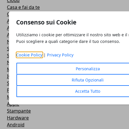
Cloud
Casa e fai da te
Cuffie e Auricolari
Altoparlanti
Consenso sui Cookie
Action Camera
Android
Utilizziamo i cookie per ottimizzare il nostro sito web e il
Puoi scegliere a quali categorie dare il tuo consenso.
Navigazione
Smart TV
Cookie Policy
|
Privacy Policy
Smartphone
Notebook
Personalizza
Monitor
IOS
Rifiuta Opzionali
Smartwatch
Power Bank
Accetta Tutto
Mouse e Tastiera
Apple
Stampante
Hardware
Android