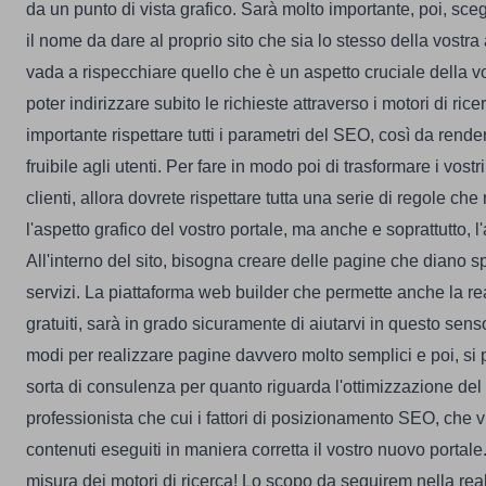
da un punto di vista grafico. Sarà molto importante, poi, sce
il nome da dare al proprio sito che sia lo stesso della vost
vada a rispecchiare quello che è un aspetto cruciale della vos
poter indirizzare subito le richieste attraverso i motori di rice
importante rispettare tutti i parametri del SEO, così da render
fruibile agli utenti.
Per fare in modo poi di trasformare i vostri 
clienti, allora dovrete rispettare tutta una serie di regole ch
l'aspetto grafico del vostro portale, ma anche e soprattutto, l
All'interno del sito, bisogna creare delle pagine che diano sp
servizi. La piattaforma web builder che permette anche la rea
gratuiti, sarà in grado sicuramente di aiutarvi in questo sen
modi per realizzare pagine davvero molto semplici e poi, si
sorta di consulenza per quanto riguarda l'ottimizzazione de
professionista che cui i
fattori di posizionamento SEO
, che v
contenuti eseguiti in maniera corretta il vostro nuovo portale
misura dei motori di ricerca!
Lo scopo da seguirem nella real