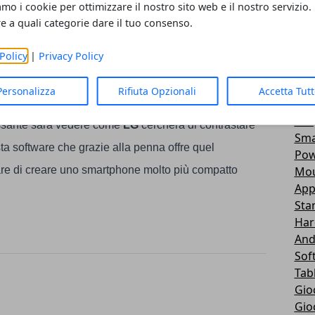
Act
amo i cookie per ottimizzare il nostro sito web e il nostro servizio.
spositivo lo è già di suo rivoluzionario.
And
re a quali categorie dare il tuo consenso.
Nav
Sma
Policy
|
Privacy Policy
confronto con un'altro prodotto oltre al
Galaxy
Sma
Samsung), di fatto
all'IFA
di
Berlino
abbiamo visto
Not
Personalizza
Rifiuta Opzionali
Accetta Tut
Mon
a sua parte di schermo curvo sicuramente darà filo
IOS
ssante sarà vedere come
LG
cercherà di contrastare
Sma
sta software che grazie alla penna offre quel
Pow
Mou
re di creare uno smartphone molto più compatto
App
Sta
Har
And
Sof
Tab
Gio
Gio