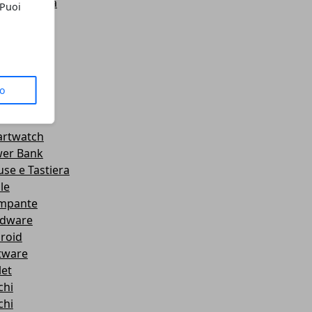
ion Camera
 Puoi
roid
igazione
rt TV
rtphone
ebook
to
itor
rtwatch
er Bank
se e Tastiera
le
mpante
dware
roid
tware
let
chi
chi