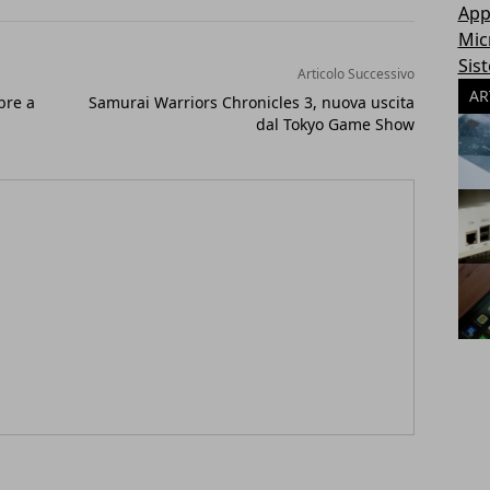
App
Mic
Sis
Articolo Successivo
AR
bre a
Samurai Warriors Chronicles 3, nuova uscita
dal Tokyo Game Show