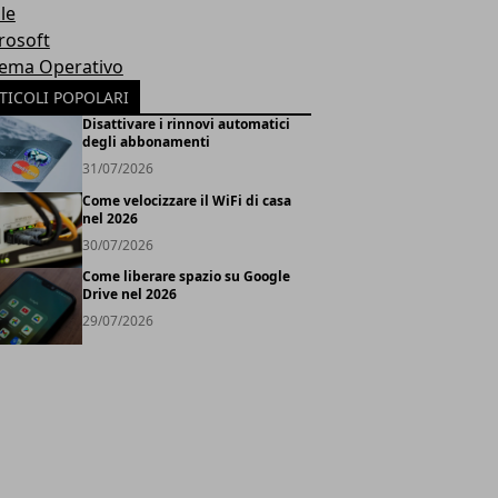
le
rosoft
tema Operativo
TICOLI POPOLARI
Disattivare i rinnovi automatici
degli abbonamenti
31/07/2026
Come velocizzare il WiFi di casa
nel 2026
30/07/2026
Come liberare spazio su Google
Drive nel 2026
29/07/2026