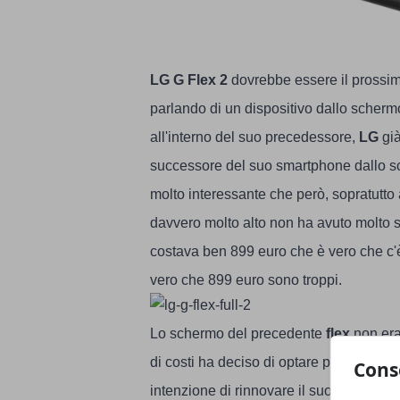
LG
G Flex
2
dovrebbe essere il prossi
parlando di un dispositivo dallo schermo
all'interno del suo precedessore,
LG
già
successore del suo smartphone dallo sc
molto interessante che però, sopratutto a
davvero molto alto non ha avuto molto s
costava ben 899 euro che è vero che c'è 
vero che 899 euro sono troppi.
Lo schermo del precedente
flex
non era
di costi ha deciso di optare per un
HD
e
Cons
intenzione di rinnovare il suo smartpho