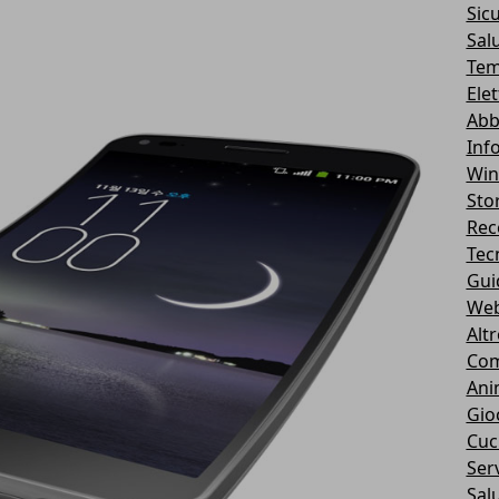
Sic
Sal
Tem
Ele
Abb
Inf
Wi
Stor
Rec
Tec
Gui
We
Alt
Com
Ani
Gio
Cuc
Serv
Sal