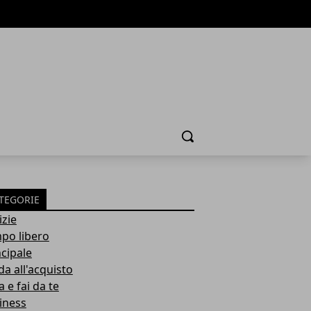
Cerca
TEGORIE
izie
po libero
ncipale
da all'acquisto
 e fai da te
iness