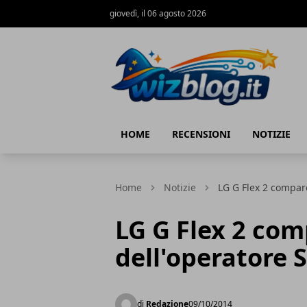
giovedì, il 06 agosto 2026
WizBlog
HOME
RECENSIONI
NOTIZIE
Home
Notizie
LG G Flex 2 compare
LG G Flex 2 com
dell'operatore 
di
Redazione
09/10/2014