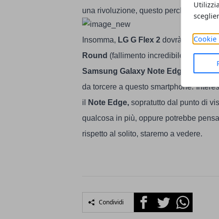
Utilizzi
una rivoluzione, questo perchè questo di
sceglie
Cookie 
Insomma,
LG
G Flex
2
dovrà mettersi a 
Round
(fallimento incredibile di casa 
Samsung Galaxy Note Edge
che con l
da torcere a questo smartphone.
Intere
il
Note Edge,
sopratutto dal punto di vi
qualcosa in più, oppure potrebbe pensa
rispetto al solito, staremo a vedere.
Facebook
Twitter
Whatsapp
Condividi