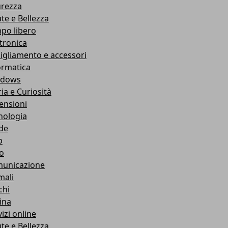
urezza
ute e Bellezza
po libero
ttronica
igliamento e accessori
ormatica
ndows
ia e Curiosità
ensioni
nologia
de
b
ro
unicazione
mali
chi
ina
izi online
ute e Bellezza