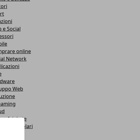
ori
rt
azioni
 e Social
essori
ile
prare online
ial Network
licazioni
e
dware
luppo Web
ruzione
eaming
ud
 e fai da te
ie e Auricolari
oparlanti