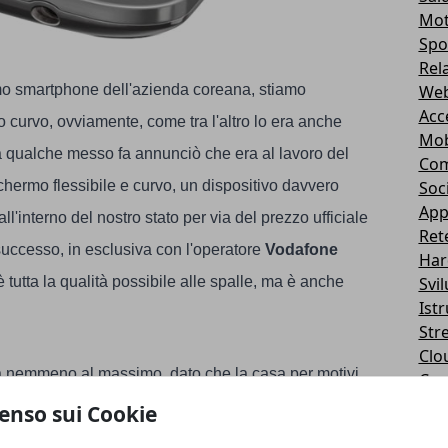
Mot
Spo
Rel
Web
mo smartphone dell'azienda coreana, stiamo
Acc
 curvo, ovviamente, come tra l'altro lo era anche
Mob
 qualche messo fa annunciò che era al lavoro del
Com
Soc
hermo flessibile e curvo, un dispositivo davvero
App
ll'interno del nostro stato per via del prezzo ufficiale
Ret
uccesso, in esclusiva con l'operatore
Vodafone
Har
Svi
tutta la qualità possibile alle spalle, ma è anche
Ist
Str
Clo
 nemmeno al massimo, dato che la casa per motivi
Casa
Cuff
 non per un
FULL HD,
di conseguenza ecco
LG
ha
enso sui Cookie
Alt
ne, ci aspettiamo che sia più un rinnovamento che