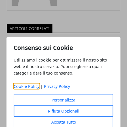
ARTICOLI CORRELATI
Consenso sui Cookie
Utilizziamo i cookie per ottimizzare il nostro sito
web e il nostro servizio. Puoi scegliere a quali
categorie dare il tuo consenso.
Cookie Policy
|
Privacy Policy
Confrontare per credere: l'ascesa del
confronto preventivi online
Personalizza
27/02/2024
Rifiuta Opzionali
Accetta Tutto