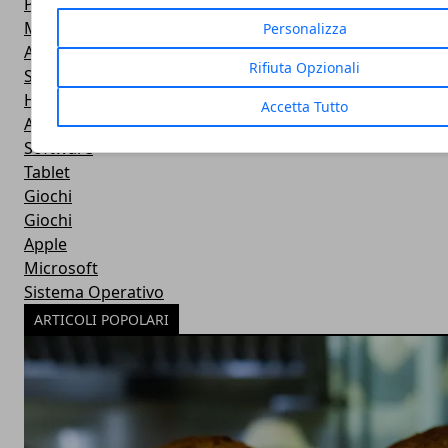
Power Bank
Mouse e Tastiera
Personalizza
Apple
Rifiuta Opzionali
Stampante
Hardware
Accetta Tutto
Android
Software
Tablet
Giochi
Giochi
Apple
Microsoft
Sistema Operativo
ARTICOLI POPOLARI