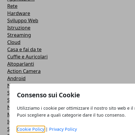
Rete
Hardware
Sviluppo Web
Istruzione
Streaming
Cloud
Casa e fai da te
Cuffie e Auricolari
Altoparlanti
Action Camera
Android
Navigazione
Smart TV
Consenso sui Cookie
Smartphone
Notebook
Utilizziamo i cookie per ottimizzare il nostro sito web e il
Monitor
Puoi scegliere a quali categorie dare il tuo consenso.
IOS
Smartwatch
Cookie Policy
|
Privacy Policy