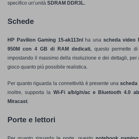
specifico un’unità
SDRAM DDR3L.
Schede
HP Pavilion Gaming 15-ak113nl
ha una
scheda video
950M con 4 GB di RAM dedicati,
questo permette di g
impostando il massimo della risoluzione e dei dettagli, per
gioco quanto più possibile realistica.
Per quanto riguarda la connettività è presente una
scheda 
inoltre, supporta la
Wi-Fi a/b/g/n/ac e Bluetooth 4.0 abi
Miracast
.
Porte e lettori
Per quanto riguarda le porte, questo
notebook gaming