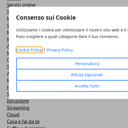
Servizi online
Salute e Bellezza
Consenso sui Cookie
Motori
Sport
Utilizziamo i cookie per ottimizzare il nostro sito web e il
Relazioni
Puoi scegliere a quali categorie dare il tuo consenso.
Web e Social
Accessori
Cookie Policy
|
Privacy Policy
Mobile
Comprare online
Personalizza
Social Network
Applicazioni
Rifiuta Opzionali
Rete
Accetta Tutto
Hardware
Sviluppo Web
Istruzione
Streaming
Cloud
Casa e fai da te