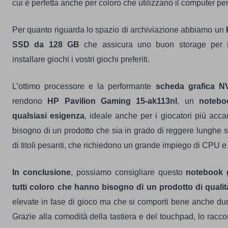
cui è perfetta anche per coloro che utilizzano il computer per
Per quanto riguarda lo spazio di archiviazione abbiamo un
SSD da 128 GB
che assicura uno buon storage per 
installare giochi i vostri giochi preferiti.
L’ottimo processore e la performante
scheda grafica N
rendono
HP Pavilion Gaming 15-ak113nl
, un
notebo
qualsiasi esigenza
, ideale anche per i giocatori più acca
bisogno di un prodotto che sia in grado di reggere lunghe 
di titoli pesanti, che richiedono un grande impiego di CPU 
In conclusione
, possiamo consigliare questo
notebook 
tutti coloro che hanno bisogno di un prodotto di quali
elevate in fase di gioco ma che si comporti bene anche dur
Grazie alla comodità della tastiera e del touchpad, lo ra