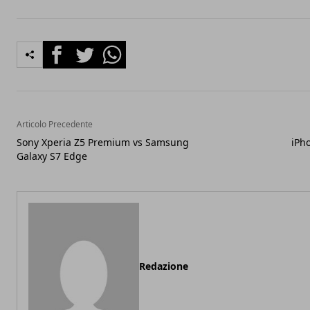
Facebook
Twitter
Whatsapp
Articolo Precedente
Sony Xperia Z5 Premium vs Samsung
iPh
Galaxy S7 Edge
Redazione