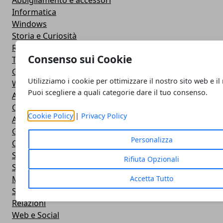
Abbigliamento e accessori
Informatica
Windows
Storia e Curiosità
Recensioni
Consenso sui Cookie
Tecnologia
Guide
Utilizziamo i cookie per ottimizzare il nostro sito web e il
Web
Puoi scegliere a quali categorie dare il tuo consenso.
Altro
Comunicazione
Cookie Policy
|
Privacy Policy
Animali
Giochi
Personalizza
Cucina
Servizi online
Rifiuta Opzionali
Salute e Bellezza
Accetta Tutto
Motori
Sport
Relazioni
Web e Social