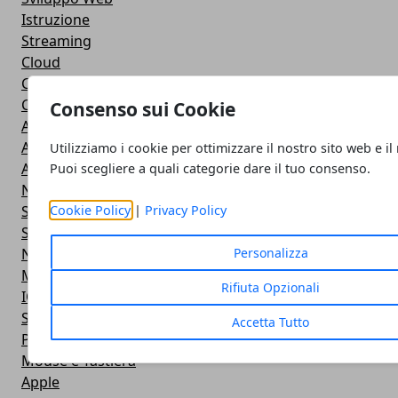
Istruzione
Streaming
Cloud
Casa e fai da te
Cuffie e Auricolari
Consenso sui Cookie
Altoparlanti
Action Camera
Utilizziamo i cookie per ottimizzare il nostro sito web e il
Android
Puoi scegliere a quali categorie dare il tuo consenso.
Navigazione
Smart TV
Cookie Policy
|
Privacy Policy
Smartphone
Notebook
Personalizza
Monitor
Rifiuta Opzionali
IOS
Smartwatch
Accetta Tutto
Power Bank
Mouse e Tastiera
Apple