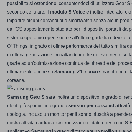
possibilità si estendono, consentendoci di utilizzare Gear S
secondo cellulare. Il
modulo S Voice
è inoltre integrato, ci
impartire alcuni comandi allo smartwatch senza alcun problem
dall'OS appositamente studiato per i dispositivi portatili da 
sistema operativo open source all'ultimo grido tra i device ap
Of Things, in grado di offrire performance del tutto simili a q
di ultima generazione, impattando inoltre notevolmente sulla 
grazie ad un'ottimizzazione continua dei thread e dei processi
ultimamente anche su
Samsung Z1
, nuovo smartphone di f
coreana.
Samsung Gear S
sarà inoltre un dispositivo in grado di rend
utenti più sportivi: integrando
sensori per corsa ed attività 
tipologia, incluso un monitor per il sonno, riuscirà a prenders
nostra attività cardiaca, sincronizzando i dati reperiti con
S H
applicativo Samsung in grado di tracciare un profilo sulla no