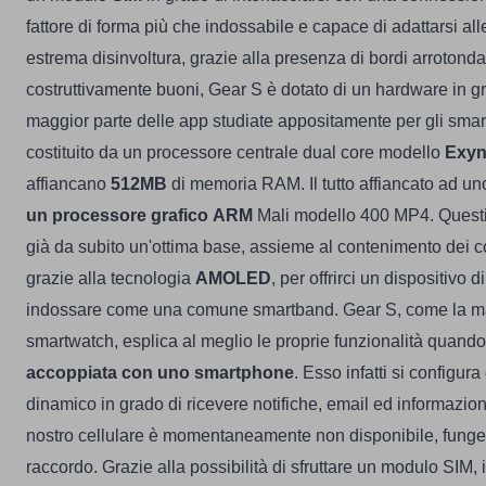
fattore di forma più che indossabile e capace di adattarsi al
estrema disinvoltura, grazie alla presenza di bordi arrotondat
costruttivamente buoni, Gear S è dotato di un hardware in gr
maggior parte delle app studiate appositamente per gli sma
costituito da un processore centrale dual core modello
Exyn
affiancano
512MB
di memoria RAM. Il tutto affiancato ad un
un processore grafico ARM
Mali modello 400 MP4. Questi
già da subito un'ottima base, assieme al contenimento dei
grazie alla tecnologia
AMOLED
, per offrirci un dispositivo d
indossare come una comune smartband.
Gear S, come la ma
smartwatch, esplica al meglio le proprie funzionalità quando 
accoppiata con uno smartphone
. Esso infatti si configu
dinamico in grado di ricevere notifiche, email ed informazion
nostro cellulare è momentaneamente non disponibile, fung
raccordo. Grazie alla possibilità di sfruttare un modulo SIM, 