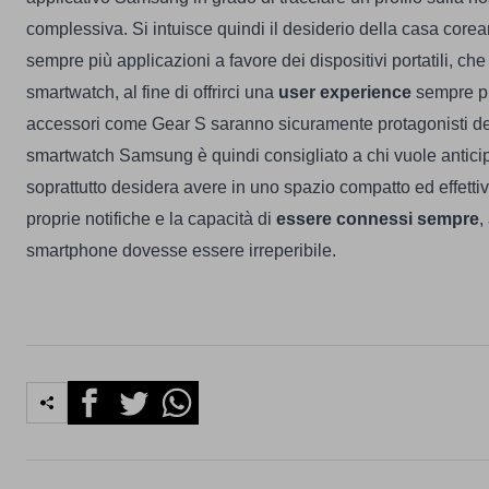
complessiva. Si intuisce quindi il desiderio della casa corea
sempre più applicazioni a favore dei dispositivi portatili, c
smartwatch, al fine di offrirci una
user experience
sempre pi
accessori come Gear S saranno sicuramente protagonisti de
smartwatch Samsung è quindi consigliato a chi vuole anticipa
soprattutto desidera avere in uno spazio compatto ed effetti
proprie notifiche e la capacità di
essere connessi sempre
,
smartphone dovesse essere irreperibile.
Facebook
Twitter
Whatsapp