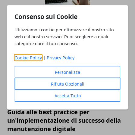
Consenso sui Cookie
Confrontare per credere: l'ascesa del
Utilizziamo i cookie per ottimizzare il nostro sito
confronto preventivi online
web e il nostro servizio. Puoi scegliere a quali
categorie dare il tuo consenso.
27/02/2024
Cookie Policy
|
Privacy Policy
Personalizza
Rifiuta Opzionali
Accetta Tutto
Guida alle best practice per
un'implementazione di successo della
manutenzione digitale