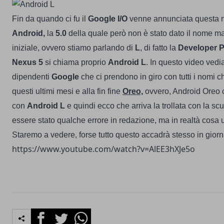
Fin da quando ci fu il
Google I/O
venne annunciata questa n
Android,
la
5.0
della quale però non è stato dato il nome ma
iniziale, ovvero stiamo parlando di
L
, di fatto la
Developer P
Nexus
5
si chiama proprio
Android
L
.
In questo video ved
dipendenti
Google
che ci prendono in giro con tutti i nomi 
questi ultimi mesi e alla fin fine
Oreo,
ovvero, Android Oreo c
con
Android
L
e quindi ecco che arriva la trollata con la sc
essere stato qualche errore in redazione, ma in realtà cosa 
Staremo a vedere, forse tutto questo accadrà stesso in gior
https://www.youtube.com/watch?v=AlEE3hXJe5o
Facebook
Twitter
Whatsapp