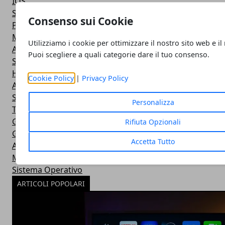
IOS
Smartwatch
Consenso sui Cookie
Power Bank
Mouse e Tastiera
Utilizziamo i cookie per ottimizzare il nostro sito web e il
Apple
Puoi scegliere a quali categorie dare il tuo consenso.
Stampante
Hardware
Cookie Policy
|
Privacy Policy
Android
Software
Personalizza
Tablet
Giochi
Rifiuta Opzionali
Giochi
Accetta Tutto
Apple
Microsoft
Sistema Operativo
ARTICOLI POPOLARI