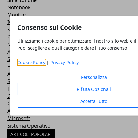
Smartphone
Notebook
Monitor
IOS
Consenso sui Cookie
Smartwatch
Power Bank
Utilizziamo i cookie per ottimizzare il nostro sito web e il
Mouse e Tastiera
Puoi scegliere a quali categorie dare il tuo consenso.
Apple
Stampante
Cookie Policy
|
Privacy Policy
Hardware
Android
Personalizza
Software
Tablet
Rifiuta Opzionali
Giochi
Accetta Tutto
Giochi
Apple
Microsoft
Sistema Operativo
ARTICOLI POPOLARI