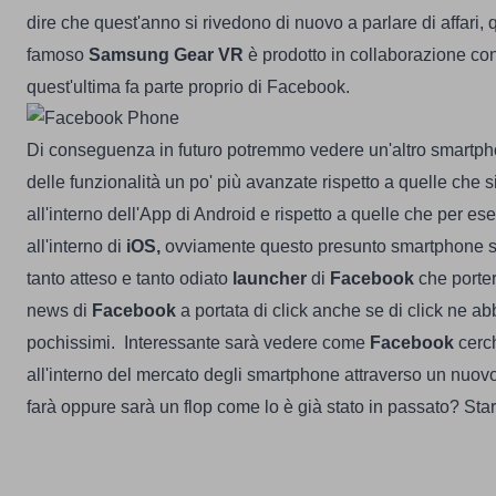
dire che quest'anno si rivedono di nuovo a parlare di affari, 
famoso
Samsung Gear VR
è prodotto in collaborazione co
quest'ultima fa parte proprio di Facebook.
Di conseguenza in futuro potremmo vedere un'altro smartp
delle funzionalità un po' più avanzate rispetto a quelle che
all'interno dell'App di Android e rispetto a quelle che per e
all'interno di
iOS,
ovviamente questo presunto smartphone s
tanto atteso e tanto odiato
launcher
di
Facebook
che porter
news di
Facebook
a portata di click anche se di click ne 
pochissimi.
Interessante sarà vedere come
Facebook
cerch
all'interno del mercato degli smartphone attraverso un nuo
farà oppure sarà un flop come lo è già stato in passato? St