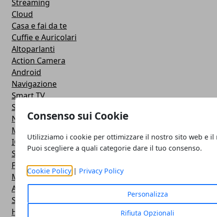
Streaming
Cloud
Casa e fai da te
Cuffie e Auricolari
Altoparlanti
Action Camera
Android
Navigazione
Smart TV
Smartphone
Consenso sui Cookie
Notebook
Monitor
Utilizziamo i cookie per ottimizzare il nostro sito web e il
IOS
Puoi scegliere a quali categorie dare il tuo consenso.
Smartwatch
Power Bank
Cookie Policy
|
Privacy Policy
Mouse e Tastiera
Apple
Personalizza
Stampante
Hardware
Rifiuta Opzionali