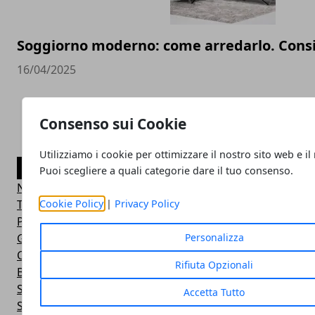
Soggiorno moderno: come arredarlo. Consi
16/04/2025
Consenso sui Cookie
Utilizziamo i cookie per ottimizzare il nostro sito web e il
CATEGORIE
Puoi scegliere a quali categorie dare il tuo consenso.
Notizie
Tempo libero
Cookie Policy
|
Privacy Policy
Principale
Guida all'acquisto
Personalizza
Casa e fai da te
Rifiuta Opzionali
Business
Sicurezza
Accetta Tutto
Salute e Bellezza