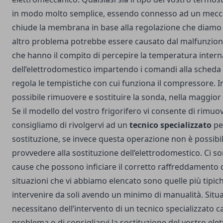
in modo molto semplice, essendo connesso ad un mecc
chiude la membrana in base alla regolazione che diamo
altro problema potrebbe essere causato dal malfunzio
che hanno il compito di percepire la temperatura intern
dell’elettrodomestico impartendo i comandi alla scheda 
regola le tempistiche con cui funziona il compressore. In 
possibile rimuovere e sostituire la sonda, nella maggior 
Se il modello del vostro frigorifero vi consente di rimuo
consigliamo di rivolgervi ad un
tecnico specializzato
per
sostituzione, se invece questa operazione non è possibi
provvedere alla sostituzione dell’elettrodomestico. Ci 
cause che possono inficiare il corretto raffreddamento d
situazioni che vi abbiamo elencato sono quelle più tipich
intervenire da soli avendo un minimo di manualità. Situ
necessitano dell’intervento di un tecnico specializzato ca
problema o di consigliarvi la sostituzione del vostro ele