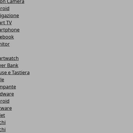
ion Camera
roid
igazione
rt TV
rtphone
ebook
itor
rtwatch
er Bank
se e Tastiera
le
mpante
dware
roid
tware
let
chi
chi