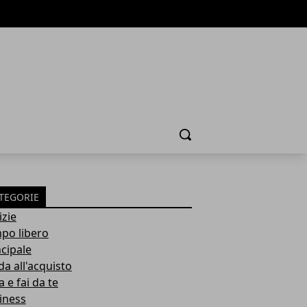
Cerca
TEGORIE
izie
po libero
ncipale
da all'acquisto
 e fai da te
iness