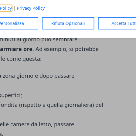
molte situazioni, anche se serve un po’ di
Policy
|
Privacy Policy
per evitare danni alle superfici.
Personalizza
Rifiuta Opzionali
Accetta Tut
l giorno per non pensarci più
minuti al giorno
può sembrare
parmiare ore
. Ad esempio, si potrebbe
ale come questa:
lla zona giorno e dopo passare
superfici;
fondita (rispetto a quella giornaliera) del
delle camere da letto, passare
a.