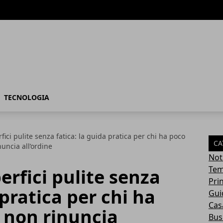
TECNOLOGIA
ici pulite senza fatica: la guida pratica per chi ha poco
CA
uncia all’ordine
Not
Tem
rfici pulite senza
Pri
 pratica per chi ha
Gui
Casa
non rinuncia
Bus