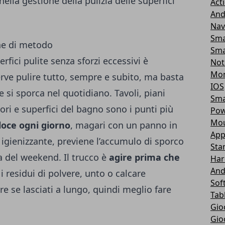
ella gestione della pulizia delle superfici
Act
And
Nav
Sma
ne di metodo
Sma
fici pulite senza sforzi eccessivi è
Not
Mon
rve pulire tutto, sempre e subito, ma basta
IOS
 si sporca nel quotidiano. Tavoli, piani
Sma
ttori e superfici del bagno sono i punti più
Pow
Mou
loce ogni giorno
, magari con un panno in
App
 igienizzante, previene l’accumulo di sporco
Sta
va del weekend. Il trucco è
agire prima che
Har
And
 i residui di polvere, unto o calcare
Sof
re se lasciati a lungo, quindi meglio fare
Tab
Gio
Gio