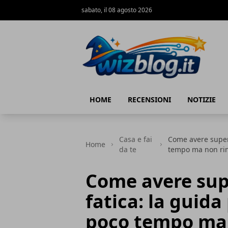
sabato, il 08 agosto 2026
WizBlog
HOME
RECENSIONI
NOTIZIE
Casa e fai
Come avere superf
Home
da te
tempo ma non rin
Come avere supe
fatica: la guida
poco tempo ma 