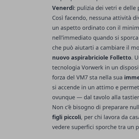
Venerdì
: pulizia dei vetri e delle
Così facendo, nessuna attività d
un aspetto ordinato con il minimo
nell’immediato quando si sporca i
che può aiutarti a cambiare il mo
nuovo aspirabriciole Folletto
. 
tecnologia Vorwerk in un dispos
forza del VM7 sta nella sua
imme
si accende in un attimo e permett
ovunque — dal tavolo alla tastiera
Non c’è bisogno di preparare nulla
figli piccoli
, per chi lavora da c
vedere superfici sporche tra un pa