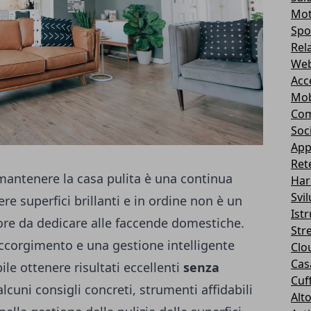
Mot
Spo
Rel
Web
Acc
Mob
Com
Soc
App
Ret
: mantenere la casa pulita è una continua
Har
Svi
re superfici brillanti e in ordine non è un
Ist
 ore da dedicare alle faccende domestiche.
Str
accorgimento e una gestione intelligente
Clo
Casa
ile ottenere risultati eccellenti
senza
Cuff
lcuni consigli concreti, strumenti affidabili
Alt