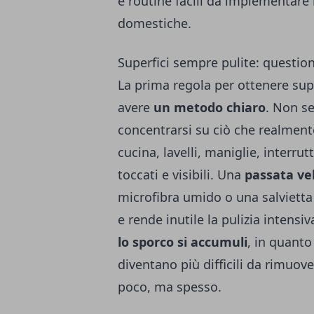
e routine facili da implementare n
domestiche.
Superfici sempre pulite: questio
La prima regola per ottenere super
avere
un metodo chiaro
. Non se
concentrarsi su ciò che realmente
cucina, lavelli, maniglie, interru
toccati e visibili. Una
passata ve
microfibra umido o una salvietta
e rende inutile la pulizia intensi
lo sporco si accumuli
, in quanto
diventano più difficili da rimuove
poco, ma spesso.