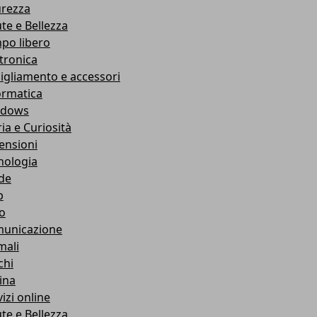
urezza
ute e Bellezza
po libero
ttronica
igliamento e accessori
ormatica
ndows
ia e Curiosità
ensioni
nologia
de
b
ro
unicazione
mali
chi
ina
izi online
ute e Bellezza