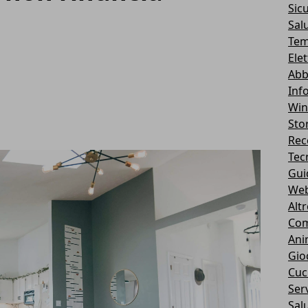
Sic
Sal
Tem
Ele
Abb
Inf
Wi
Stor
Rec
Tec
Gui
We
Alt
Com
Ani
Gio
Cuc
Serv
Sal