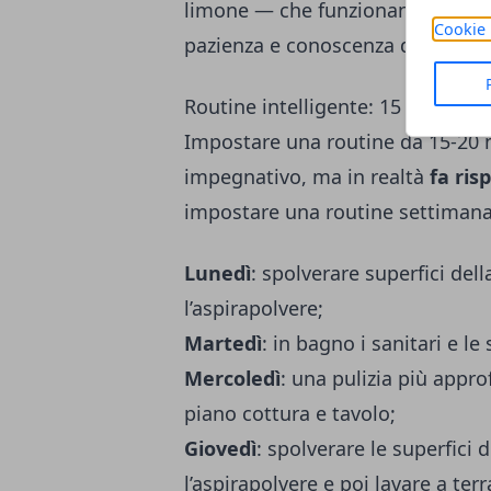
limone — che funzionano bene in 
Cookie 
pazienza e conoscenza delle dosi 
Routine intelligente: 15 minuti a
Impostare una
routine da 15-20 
impegnativo, ma in realtà
fa ris
impostare una routine settiman
Lunedì
: spolverare superfici de
l’aspirapolvere;
Martedì
: in bagno i sanitari e le 
Mercoledì
: una pulizia più appro
piano cottura e tavolo;
Giovedì
: spolverare le superfici 
l’aspirapolvere e poi lavare a terr