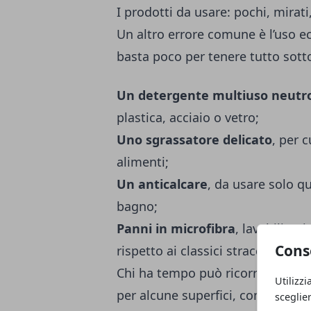
I prodotti da usare: pochi, mirati,
Un altro errore comune è l’uso ecc
basta poco per tenere tutto sotto
Un detergente multiuso neutr
plastica, acciaio o vetro;
Uno sgrassatore delicato
, per 
alimenti;
Un anticalcare
, da usare solo qu
bagno;
Panni in microfibra
, lavabili e r
Cons
rispetto ai classici stracci.
Chi ha tempo può ricorrere anch
Utilizzi
per alcune superfici, come quelle
sceglie