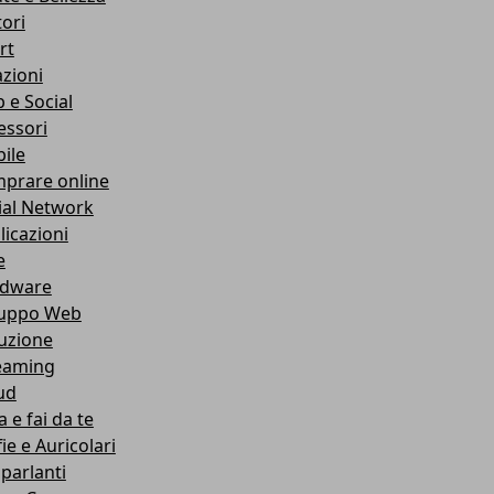
ori
rt
azioni
 e Social
essori
ile
prare online
ial Network
licazioni
e
dware
luppo Web
ruzione
eaming
ud
 e fai da te
ie e Auricolari
oparlanti