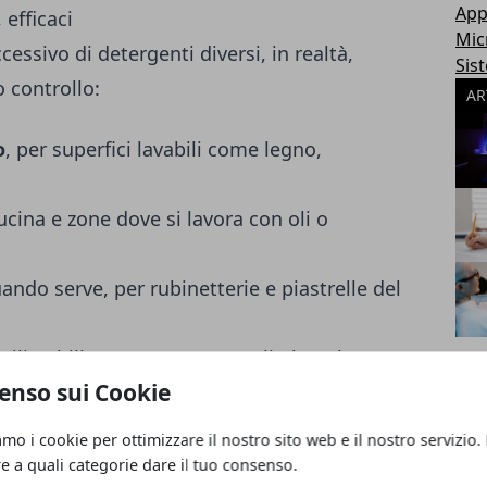
App
 efficaci
Mic
essivo di detergenti diversi, in realtà,
Sis
 controllo:
AR
o
, per superfici lavabili come legno,
cucina e zone dove si lavora con oli o
ando serve, per rubinetterie e piastrelle del
iutilizzabili, per catturare meglio la polvere
enso sui Cookie
e ai metodi naturali come ad esempio l’uso
amo i cookie per ottimizzare il nostro sito web e il nostro servizio.
 in acciaio: di aceto bianco, bicarbonato e
re a quali categorie dare il tuo consenso.