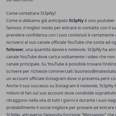
Come contattare St3pNy?
Come vi abbiamo già anticipato
St3pNy
è uno youtuber
famoso, il miglior modo per entrare in contatto con il s
prendere confidenza con i suoi contenuti è certamente 
iscriversi al suo
canale ufficiale YouTube
che conta ad o
follower
, una quantità davvero notevole. St3pNy ha an
canale YouTube
dove carica solitamente i video che non
canale principale. Su YouTube è possibile trovare l’indiri
scrivere per richieste commerciali:
business@matesitalia
un
account ufficiale Instagram
dove si presenta però 
Anche il suo successo su Instagram è notevole, St3pNy ha
milioni di fan sul suo account dove condivide soprattutt
ritraggono nella vita di tutti i giorni e durante i suoi viag
probabilmente il social migliore per provare ad entrare 
St3pNy, attraverso l’apposita funzione “Messaggio” che 