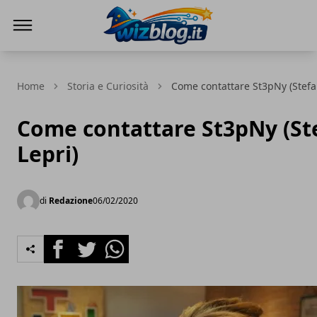
WizBlog
Home
Storia e Curiosità
Come contattare St3pNy (Stefa
Come contattare St3pNy (St
Lepri)
di
Redazione
06/02/2020
Facebook
Twitter
Whatsapp