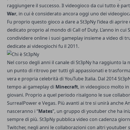
raggiungere il successo. Il videogioco da cui tutto è par
War
, in cui è considerato ancora oggi uno dei videogiocato
Fu proprio questo gioco a dare a St3pNy l’idea di aprir
dedicato proprio al mondo di Call of Duty. L’anno in cui 
condividere online i suoi gameplay insieme a video di tru
dedicate ai videogiochi fu il 2011.
Nel corso degli anni il canale di St3pNy ha raggiunto la 
un punto di ritrovo per tutti gli appassionati e trasfor
vera e propria celebrità di YouTube Italia. Dal 2014 St3
tempo ai gameplay di
Minecraft
, in videogioco molto in 
giovani. Proprio a quel periodo risalgono le sue collabo
SurrealPower e Vegas. Più avanti ai tre si unirà anche A
nasceranno i “
Mates
”, un gruppo di youtuber che ha ini
sempre di più. St3pNy pubblica video con cadenza giornal
Twitcher, negli anni le collaborazioni con altri youtuber s