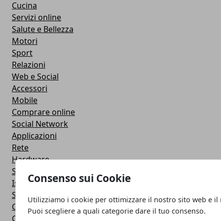
Cucina
Servizi online
Salute e Bellezza
Motori
Sport
Relazioni
Web e Social
Accessori
Mobile
Comprare online
Social Network
Applicazioni
Rete
Hardware
Sviluppo Web
Consenso sui Cookie
Istruzione
Streaming
Utilizziamo i cookie per ottimizzare il nostro sito web e il
Cloud
Puoi scegliere a quali categorie dare il tuo consenso.
Casa e fai da te