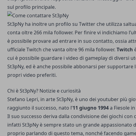
sul profilo principale.
St3pNy ha inoltre un
profilo su Twitter
che utilizza salt
conta oltre 266 mila follower. Per finire vi indichiamo l
è possibile provare ad entrare in suo contatto, ossia att
ufficiale Twitch
che vanta oltre 96 mila follower.
Twitch
è
cui è possibile guardare i video di gameplay di diversi ut
St3pNy, ed è anche possibile abbonarsi per supportare l
propri video preferiti.
Chi è St3pNy? Notizie e curiosità
Stefano Lepri, in arte St3pNy, è uno dei youtuber più gi
raggiunto il successo, nato l’
11 giugno 1994
a Fiesole in
Il suo successo deriva dalla condivisione dei giochi con 
infatti St3pNy è sempre stato un grande appassionato d
proprio parlando di questo tema, nonché facendo gamepl