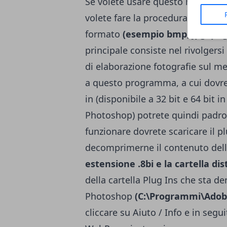
Se volete usare questo nuovo f
volete fare la procedura inversa
formato
(esempio bmp, jpg, png 
principale consiste nel rivolger
di elaborazione fotografie sul me
a questo programma, a cui do
in
(disponibile a 32 bit e 64 bit i
Photoshop) potrete quindi padron
funzionare dovrete scaricare il p
decomprimerne il contenuto dell'ar
estensione .8bi e la cartella dist
della cartella Plug Ins che sta de
Photoshop
(C:\Programmi\Adob
cliccare su Aiuto / Info e in segui