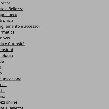
urezza
ute e Bellezza
po libero
ttronica
igliamento e accessori
ormatica
ndows
ia e Curiosità
ensioni
nologia
de
b
ro
unicazione
mali
chi
ina
izi online
ute e Bellezza