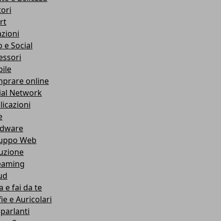
ori
rt
azioni
 e Social
essori
ile
prare online
ial Network
licazioni
e
dware
luppo Web
ruzione
eaming
ud
 e fai da te
ie e Auricolari
oparlanti