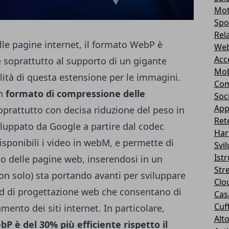
Mot
Spo
Rel
elle pagine internet, il formato WebP è
Web
Acc
e soprattutto al
supporto di un gigante
Mob
lità di questa estensione per le immagini.
Com
n
formato di compressione delle
Soc
App
prattutto con decisa riduzione del peso in
Ret
iluppato da Google a partire dal codec
Har
isponibili i video in webM, e permette di
Svi
Ist
to delle pagine web, inserendosi in un
Str
n solo) sta portando avanti per sviluppare
Clo
rd di progettazione web che consentano di
Casa
Cuff
amento dei siti internet. In particolare,
Alt
bP è del 30% più efficiente rispetto il