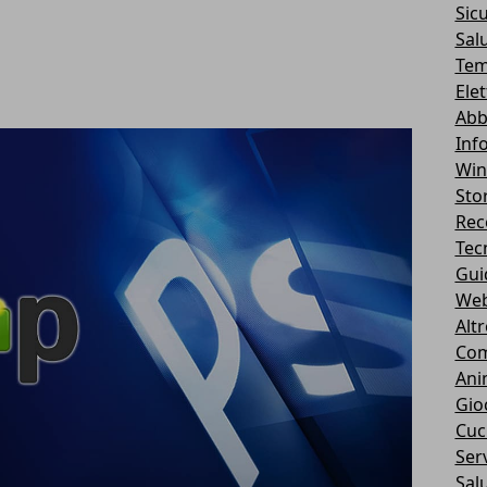
Sic
Sal
Tem
Ele
Abb
Inf
Wi
Stor
Rec
Tec
Gui
We
Alt
Com
Ani
Gio
Cuc
Serv
Sal