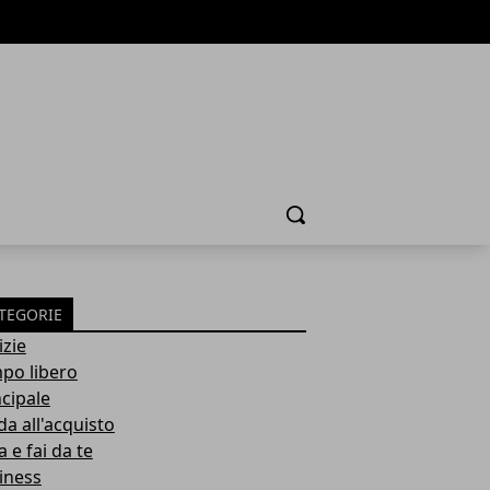
Cerca
TEGORIE
izie
po libero
ncipale
da all'acquisto
 e fai da te
iness