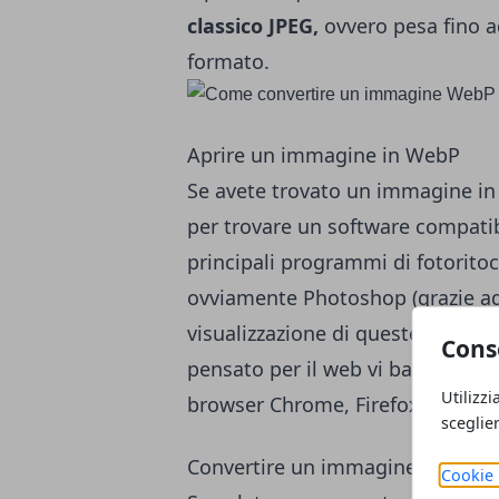
classico JPEG,
ovvero pesa fino ad
formato.
Aprire un immagine in WebP
Se avete trovato un immagine in
per trovare un software compatibil
principali programmi di fotorit
ovviamente Photoshop (grazie ad
visualizzazione di queste immagi
Cons
pensato per il web vi basterà se
Utilizzi
browser Chrome, Firefox o Opera
sceglie
Convertire un immagine da e in
Cookie 