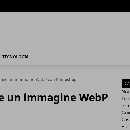
TECNOLOGIA
tire un immagine WebP con Photoshop
CA
Not
re un immagine WebP
Tem
Pri
Gui
Casa
Bus