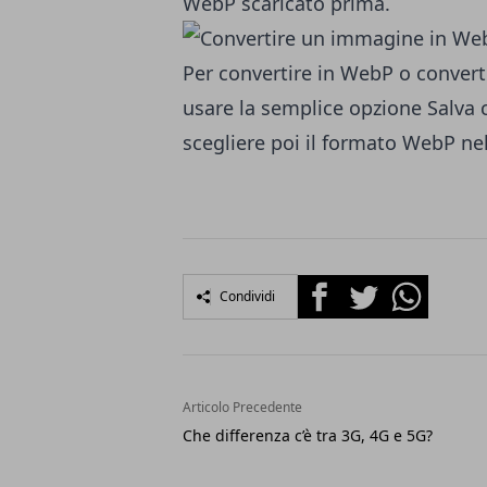
WebP scaricato prima.
Per convertire in WebP o convert
usare la semplice opzione Salva 
scegliere poi il formato WebP nell
Facebook
Twitter
Whatsapp
Condividi
Articolo Precedente
Che differenza c’è tra 3G, 4G e 5G?