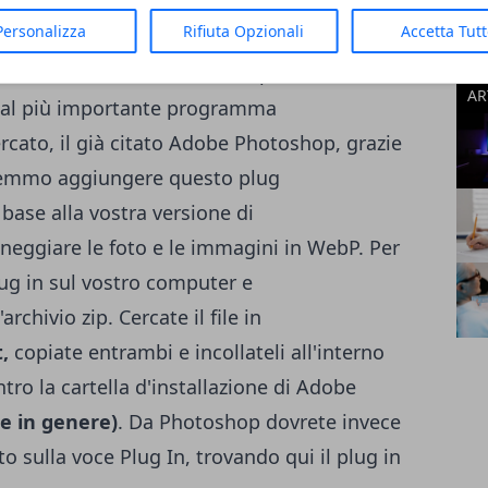
ormato immagine su un immagine o se
App
Personalizza
Rifiuta Opzionali
Accetta Tut
, convertendo una foto in WebP in altro
Mic
Sis
ecc...)
avete invece diverse possibilità, la
AR
si al più importante programma
rcato, il già citato Adobe Photoshop, grazie
vremmo aggiungere
questo plug
n base alla vostra versione di
eggiare le foto e le immagini in WebP. Per
lug in sul vostro computer e
chivio zip. Cercate il file in
,
copiate entrambi e incollateli all'interno
ntro la cartella d'installazione di Adobe
e in genere)
. Da Photoshop dovrete invece
to sulla voce Plug In, trovando qui il plug in