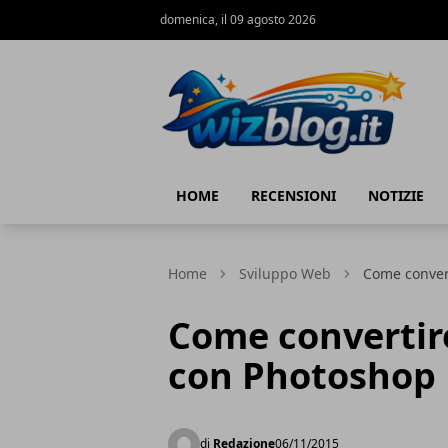
domenica, il 09 agosto 2026
WizBlog
HOME
RECENSIONI
NOTIZIE
Home
Sviluppo Web
Come conver
Come converti
con Photoshop
di
Redazione
06/11/2015