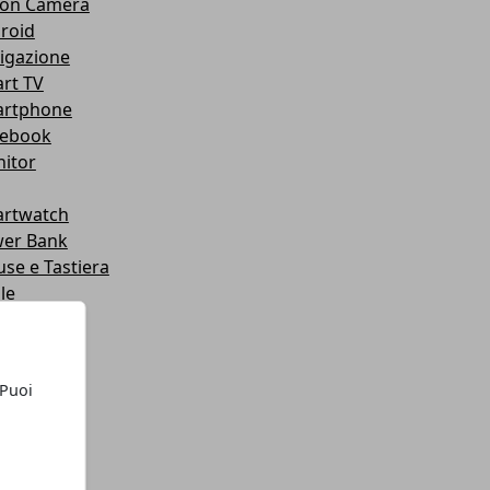
ion Camera
roid
igazione
rt TV
rtphone
ebook
itor
rtwatch
er Bank
se e Tastiera
le
mpante
dware
roid
 Puoi
tware
let
chi
chi