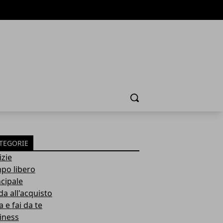
Cerca
TEGORIE
izie
po libero
ncipale
da all'acquisto
 e fai da te
iness