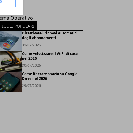
to
le
rosoft
tema Operativo
TICOLI POPOLARI
Disattivare i rinnovi automatici
degli abbonamenti
31/07/2026
Come velocizzare il WiFi di casa
nel 2026
30/07/2026
Come liberare spazio su Google
Drive nel 2026
29/07/2026