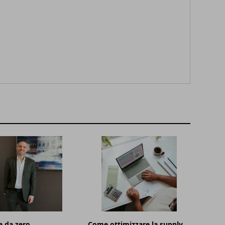
 da zero
Come ottimizzare la supply