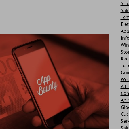
Sic
Sal
Tem
Ele
Abb
Inf
Wi
Stor
Rec
Tec
Gui
We
Alt
Com
Ani
Gio
Cuc
Serv
Sal