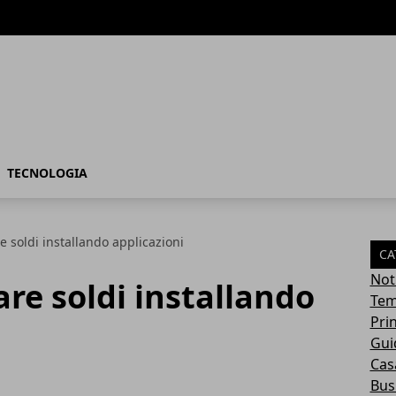
TECNOLOGIA
soldi installando applicazioni
CA
Not
e soldi installando
Tem
Pri
Gui
Casa
Bus