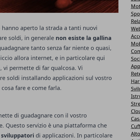
Mot
Spo
Rel
e hanno aperto la strada a tanti nuovi
Web
Acc
fare soldi, in generale
non esiste la gallina
Mob
guadagnare tanto senza far niente o quasi,
Com
ccio allora internet, e in particolare qui
Soc
App
 vi permette di far qualcosa. Vi
Ret
e soldi installando applicazioni sul vostro
Har
 cosa fare e come farla.
Svi
Ist
Str
Clo
mette di guadagnare con il vostro
Casa
. Questo servizio è una piattaforma che
Cuff
Alt
sviluppatori
di applicazioni. In particolare