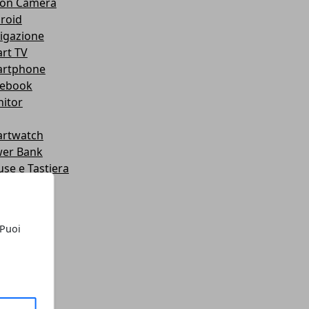
ion Camera
roid
igazione
rt TV
rtphone
ebook
itor
rtwatch
er Bank
se e Tastiera
le
mpante
dware
 Puoi
roid
tware
let
chi
chi