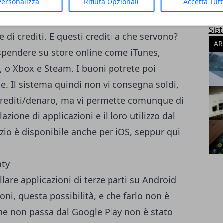
Personalizza
Rifiuta Opzionali
Accetta Tut
te operazioni
(come registrarvi o giocare o
App
Mic
 o di tempo)
e a queste operazioni seguirà
Sis
 di crediti. E questi crediti a che servono?
AR
spendere su store online come iTunes,
 o Xbox e Steam. I buoni potrete poi
. Il sistema quindi non vi consegna soldi,
 crediti/denaro, ma vi permette comunque di
zione di applicazioni e il loro utilizzo dal
io è disponibile anche per iOS, seppur qui
lare applicazioni di terze parti su Android
oni, questa possibilità, e che farlo non è
che non passa dal Google Play non è stato