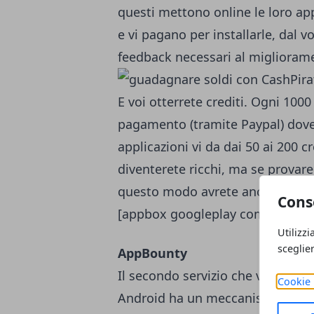
questi mettono online le loro app
e vi pagano per installarle, dal 
feedback necessari al migliorame
E voi otterrete crediti. Ogni 1000
pagamento (tramite Paypal) dovet
applicazioni vi da dai 50 ai 200 cr
diventerete ricchi, ma se provare
questo modo avrete anche la poss
Cons
[appbox googleplay com.ayet.cas
Utilizzi
sceglie
AppBounty
Il secondo servizio che vi prese
Cookie 
Android ha un meccanismo del tut