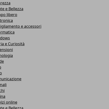
urezza
ute e Bellezza
po libero
ttronica
igliamento e accessori
ormatica
ndows
ia e Curiosità
ensioni
nologia
de
b
ro
unicazione
mali
chi
ina
izi online
ute e Bellezza