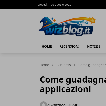
giovedì, il 06 agosto 2026
WizBlog
HOME
RECENSIONI
NOTIZIE
Home
Business
Come guadagnare 
Come guadagnar
applicazioni
di
Redazione
26/03/2015