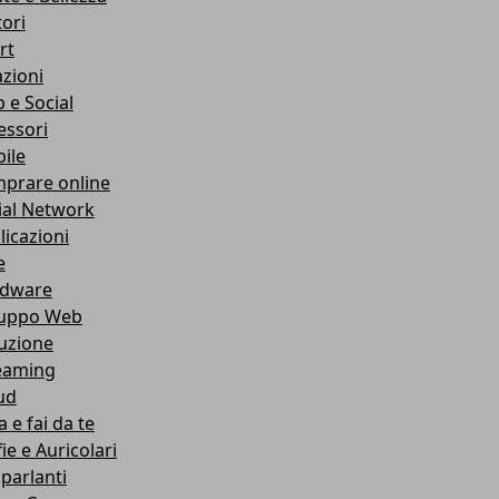
ori
rt
azioni
 e Social
essori
ile
prare online
ial Network
licazioni
e
dware
luppo Web
ruzione
eaming
ud
 e fai da te
ie e Auricolari
oparlanti