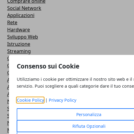
Comprare online
Social Network
Applicazioni
Rete
Hardware
Sviluppo Web
Istruzione
Streaming
Cloud
Consenso sui Cookie
Casa e fai da te
Cuffie e Auricolari
Utilizziamo i cookie per ottimizzare il nostro sito web e il
Altoparlanti
servizio. Puoi scegliere a quali categorie dare il tuo cons
Action Camera
Android
Cookie Policy
|
Privacy Policy
Navigazione
Smart TV
Personalizza
Smartphone
Notebook
Rifiuta Opzionali
Monitor