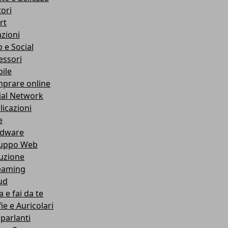
ori
rt
azioni
 e Social
essori
ile
prare online
ial Network
licazioni
e
dware
luppo Web
ruzione
eaming
ud
 e fai da te
ie e Auricolari
oparlanti