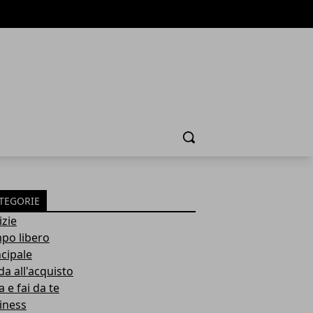
Cerca
TEGORIE
izie
po libero
ncipale
da all'acquisto
 e fai da te
iness