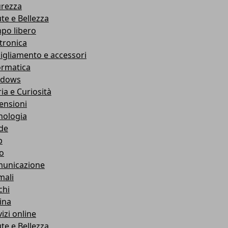
urezza
ute e Bellezza
po libero
ttronica
igliamento e accessori
ormatica
ndows
ia e Curiosità
ensioni
nologia
de
b
ro
unicazione
mali
chi
ina
izi online
ute e Bellezza