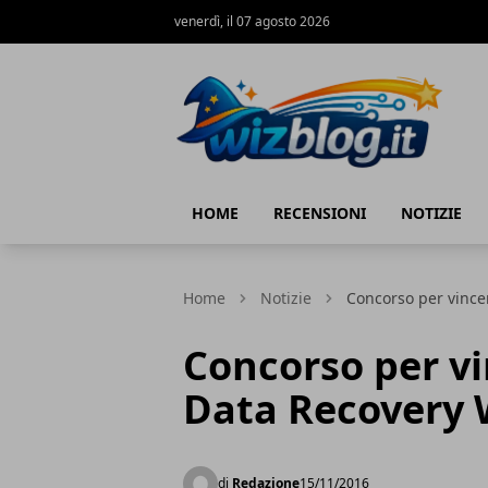
venerdì, il 07 agosto 2026
WizBlog
HOME
RECENSIONI
NOTIZIE
Home
Notizie
Concorso per vince
Concorso per vi
Data Recovery 
di
Redazione
15/11/2016