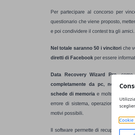
Per partecipare al concorso per vinc
questionario che viene proposto, mett
e poi condividere il contest tra gli amici.
Nel totale saranno 50 i vincitori
che v
diretti di Facebook
per essere informati
Data Recovery Wizard Pro
, come 
Cons
completamente da pc, notebook, har
schede di memoria
e molto altro, a c
Utilizzi
errore di sistema, operazione sbagliata,
sceglie
motivi possibili.
Cookie 
Il software permette di recuperare tutti i