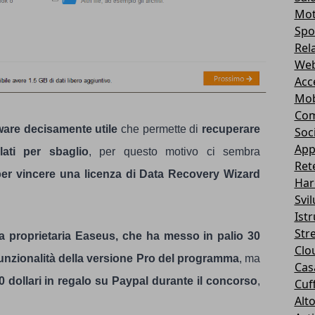
Mot
Spo
Rel
Web
Acc
Mob
Com
are decisamente utile
che permette di
recuperare
Soc
App
ati per sbaglio
, per questo motivo ci sembra
Ret
er vincere una licenza di Data Recovery Wizard
Har
Svi
Ist
Str
da proprietaria Easeus, che ha messo in palio 30
Clo
 funzionalità della versione Pro del programma
, ma
Casa
0 dollari in regalo su Paypal durante il concorso
,
Cuff
Alt