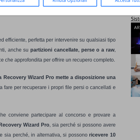
Personalizza
Rifiuta Opzionali
Accetta Tut
App
zioni, ect…
Mic
Sis
AR
d efficiente, perfetta per intervenire su qualsiasi tipo
anti, anche su
partizioni cancellate, perse o a raw
,
ce che approfondita per offrire un recupero completo.
 Recovery Wizard Pro mette a disposizione una
a fare per recuperare i propri file persi o cancellati e
che conviene partecipare al concorso e provare a
a Recovery Wizard Pro
, sia perché si possono avere
e sia perché, in alternativa, si possono
ricevere 10