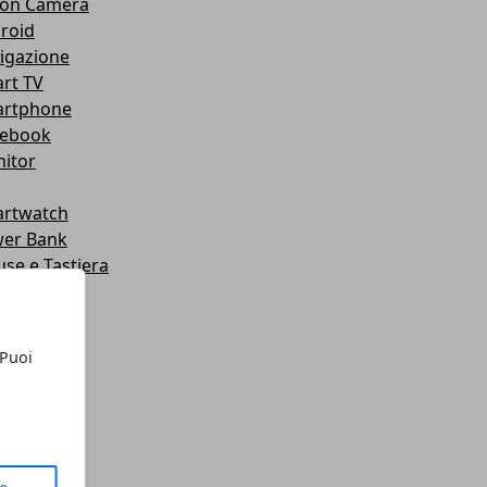
ion Camera
roid
igazione
rt TV
rtphone
ebook
itor
rtwatch
er Bank
se e Tastiera
le
mpante
dware
 Puoi
roid
tware
let
chi
chi