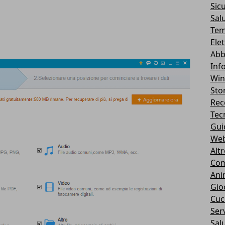
Sic
Sal
Tem
Ele
Abb
Inf
Wi
Stor
Rec
Tec
Gui
We
Alt
Com
Ani
Gio
Cuc
Serv
Sal