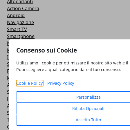
Altoparlanti
Action Camera
Android
Navigazione
Smart TV
Smartphone
Notebook
Consenso sui Cookie
Monitor
IOS
Utilizziamo i cookie per ottimizzare il nostro sito web e il
Smartwatch
Puoi scegliere a quali categorie dare il tuo consenso.
Power Bank
Mouse e Tastiera
Cookie Policy
|
Privacy Policy
Apple
Stampante
Personalizza
Hardware
Android
Rifiuta Opzionali
Software
Tablet
Accetta Tutto
Giochi