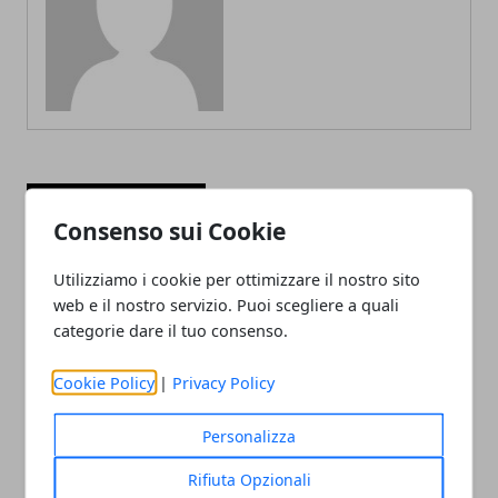
ARTICOLI CORRELATI
Consenso sui Cookie
Utilizziamo i cookie per ottimizzare il nostro sito
web e il nostro servizio. Puoi scegliere a quali
categorie dare il tuo consenso.
Cookie Policy
|
Privacy Policy
Personalizza
Come acquistare un’auto usata in
sicurezza: i migliori consigli
Rifiuta Opzionali