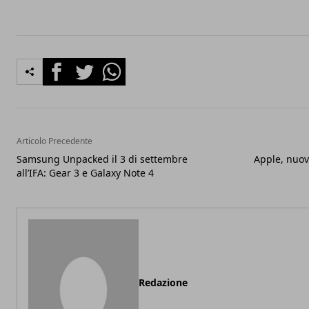
Facebook
Twitter
Whatsapp
Articolo Precedente
Samsung Unpacked il 3 di settembre
Apple, nuov
all’IFA: Gear 3 e Galaxy Note 4
Redazione