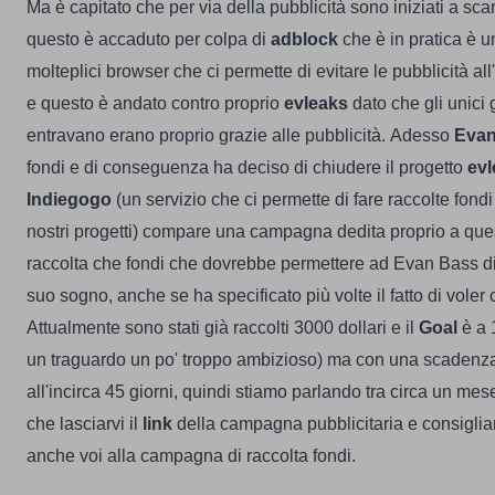
Ma è capitato che per via della pubblicità sono iniziati a scar
questo è accaduto per colpa di
adblock
che è in pratica è u
molteplici browser che ci permette di evitare le pubblicità all'i
e questo è andato contro proprio
evleaks
dato che gli unici
entravano erano proprio grazie alle pubblicità.
Adesso
Evan
fondi e di conseguenza ha deciso di chiudere il progetto
evl
Indiegogo
(un servizio che ci permette di fare raccolte fond
nostri progetti) compare una campagna dedita proprio a que
raccolta che fondi che dovrebbe permettere ad Evan Bass di 
suo sogno, anche se ha specificato più volte il fatto di vole
Attualmente sono stati già raccolti 3000 dollari e il
Goal
è a 
un traguardo un po' troppo ambizioso) ma con una scadenza
all'incirca 45 giorni, quindi stiamo parlando tra circa un mes
che lasciarvi il
link
della campagna pubblicitaria e consigliar
anche voi alla campagna di raccolta fondi.