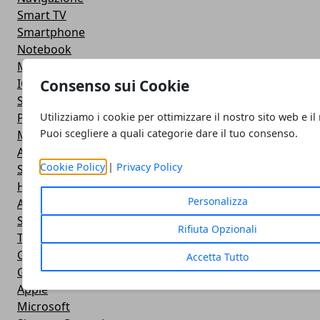
Smart TV
Smartphone
Notebook
Monitor
Consenso sui Cookie
IOS
Smartwatch
Utilizziamo i cookie per ottimizzare il nostro sito web e il
Power Bank
Puoi scegliere a quali categorie dare il tuo consenso.
Mouse e Tastiera
Apple
Cookie Policy
|
Privacy Policy
Stampante
Hardware
Personalizza
Android
Software
Rifiuta Opzionali
Tablet
Giochi
Accetta Tutto
Giochi
Apple
Microsoft