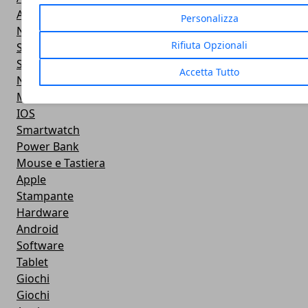
Android
Personalizza
Navigazione
Rifiuta Opzionali
Smart TV
Smartphone
Accetta Tutto
Notebook
Monitor
IOS
Smartwatch
Power Bank
Mouse e Tastiera
Apple
Stampante
Hardware
Android
Software
Tablet
Giochi
Giochi