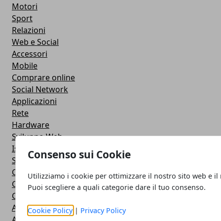
Motori
Sport
Relazioni
Web e Social
Accessori
Mobile
Comprare online
Social Network
Applicazioni
Rete
Hardware
Sviluppo Web
Istruzione
Consenso sui Cookie
Streaming
Cloud
Utilizziamo i cookie per ottimizzare il nostro sito web e il
Casa e fai da te
Puoi scegliere a quali categorie dare il tuo consenso.
Cuffie e Auricolari
Altoparlanti
Cookie Policy
|
Privacy Policy
Action Camera