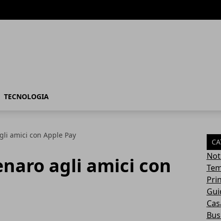
TECNOLOGIA
gli amici con Apple Pay
CA
Not
naro agli amici con
Tem
Pri
Gui
Casa
Bus