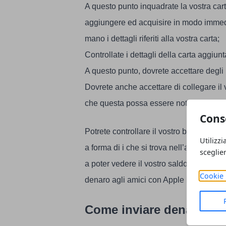
A questo punto inquadrate la vostra cart
aggiungere ed acquisire in modo immedia
mano i dettagli riferiti alla vostra carta;
Controllate i dettagli della carta aggiun
A questo punto, dovrete accettare degli 
Dovrete anche accettare di collegare il
che questa possa essere notificata in me
Cons
Potrete controllare il vostro bilancio d
Utilizzi
a forma di i che si trova nell’angolo a 
sceglie
a poter vedere il vostro saldo, potrete a
Cookie 
denaro agli amici con Apple Pay.
Come inviare denaro agl