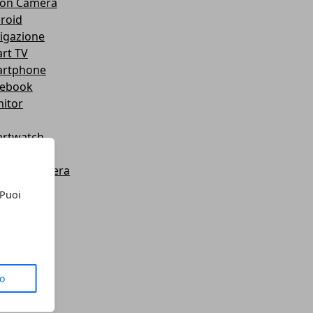
ion Camera
roid
igazione
rt TV
rtphone
ebook
itor
rtwatch
er Bank
se e Tastiera
le
 Puoi
mpante
dware
roid
tware
let
to
chi
chi