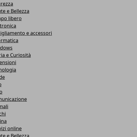
urezza
ute e Bellezza
po libero
ttronica
igliamento e accessori
ormatica
ndows
ia e Curiosità
ensioni
nologia
de
b
ro
unicazione
mali
chi
ina
izi online
ute e Bellezza