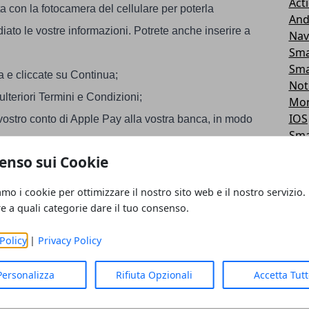
Act
a con la fotocamera del cellulare per poterla
And
to le vostre informazioni. Potrete anche inserire a
Nav
Sma
Sma
ta e cliccate su Continua;
Not
ulteriori Termini e Condizioni;
Mon
IOS
 vostro conto di Apple Pay alla vostra banca, in modo
Sma
rito alle operazioni svolte;
Pow
enso sui Cookie
Mou
i Apple Pay cliccando su Apple Pay e poi sull’iconcina
App
amo i cookie per ottimizzare il nostro sito web e il nostro servizio.
Sta
destra del vostro schermo. Da questa schermata, oltre
re a quali categorie dare il tuo consenso.
Har
nche svolgere le operazioni grazie alle quali inviare
And
Policy
|
Privacy Policy
Sof
Tab
Personalizza
Rifiuta Opzionali
Accetta Tut
Gio
i amici con Apple Pay
Gio