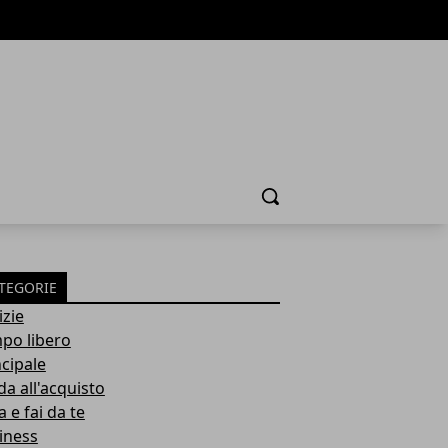
Cerca
TEGORIE
izie
po libero
ncipale
da all'acquisto
 e fai da te
iness