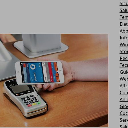
Sic
Sal
Tem
Ele
Abb
Inf
Wi
Stor
Rec
Tec
Gui
We
Alt
Com
Ani
Gio
Cuc
Serv
Sal