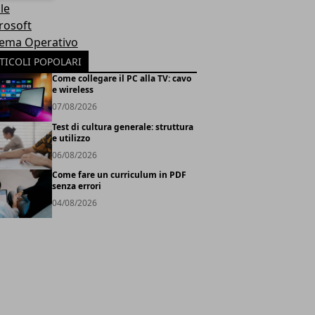
le
rosoft
tema Operativo
TICOLI POPOLARI
Come collegare il PC alla TV: cavo
e wireless
07/08/2026
Test di cultura generale: struttura
e utilizzo
06/08/2026
Come fare un curriculum in PDF
senza errori
04/08/2026