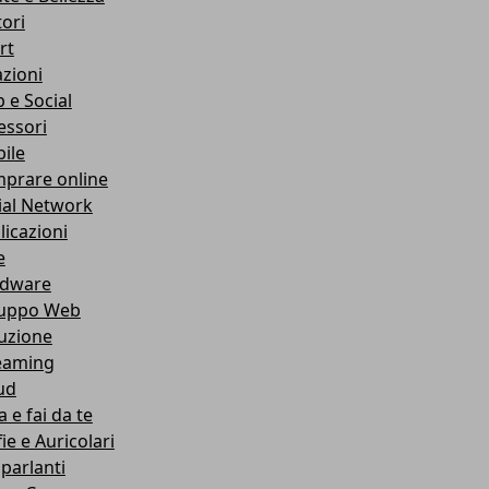
ori
rt
azioni
 e Social
essori
ile
prare online
ial Network
licazioni
e
dware
luppo Web
ruzione
eaming
ud
 e fai da te
ie e Auricolari
oparlanti