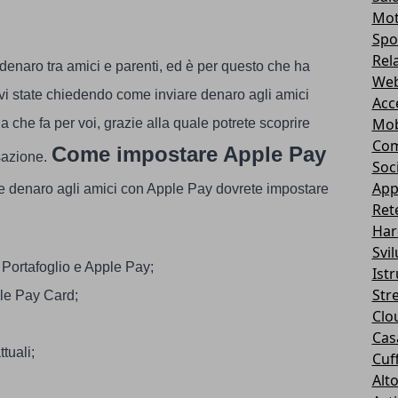
Mot
Spo
Rel
i denaro tra amici e parenti, ed è per questo che ha
Web
 vi state chiedendo come inviare denaro agli amici
Acc
Mob
che fa per voi, grazie alla quale potrete scoprire
Com
Come impostare Apple Pay
sazione.
Soc
App
e denaro agli amici con
Apple Pay
dovrete impostare
Ret
Har
Svi
 Portafoglio e Apple Pay;
Ist
Str
ple Pay Card;
Clo
Casa
tuali;
Cuff
Alt