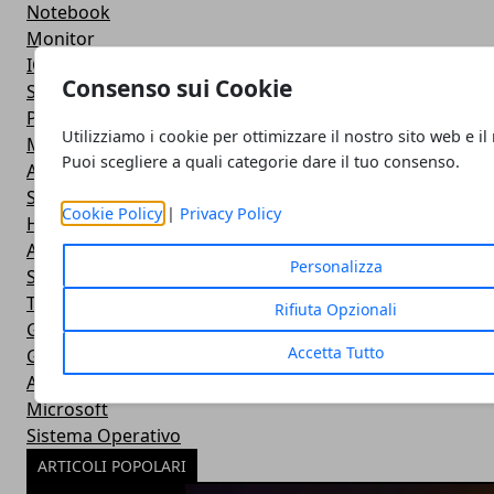
Notebook
Monitor
IOS
Consenso sui Cookie
Smartwatch
Power Bank
Utilizziamo i cookie per ottimizzare il nostro sito web e il
Mouse e Tastiera
Puoi scegliere a quali categorie dare il tuo consenso.
Apple
Stampante
Cookie Policy
|
Privacy Policy
Hardware
Android
Personalizza
Software
Tablet
Rifiuta Opzionali
Giochi
Accetta Tutto
Giochi
Apple
Microsoft
Sistema Operativo
ARTICOLI POPOLARI