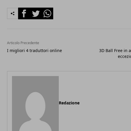
Facebook
Twitter
Whatsapp
Articolo Precedente
I migliori 4 traduttori online
3D Ball Free in 
eccezi
Redazione