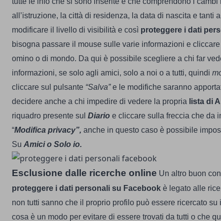
tutte le info che si sono inserite e che comprendono i cambi r
all’istruzione, la città di residenza, la data di nascita e tanti al
modificare il livello di visibilità e così
proteggere i dati per
bisogna passare il mouse sulle varie informazioni e cliccare 
omino o di mondo. Da qui è possibile scegliere a chi far vede
informazioni, se solo agli amici, solo a noi o a tutti, quindi
mo
cliccare sul pulsante
“Salva”
e le modifiche saranno apporta
decidere anche a chi impedire di vedere la propria
lista di 
riquadro presente sul
Diario
e cliccare sulla freccia che da 
“
Modifica privacy”,
anche in questo caso è possibile impostar
Su
Amici o Solo io.
Esclusione dalle ricerche online
Un altro buon con
proteggere i dati personali su Facebook
è legato alle ricer
non tutti sanno che il proprio profilo può essere ricercato su 
cosa è un modo per evitare di essere trovati da tutti o che 