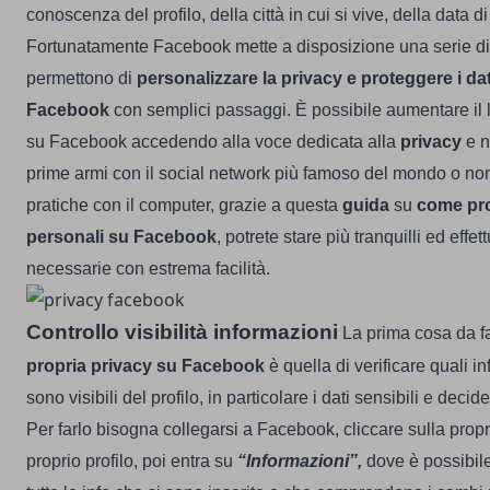
conoscenza del profilo, della città in cui si vive, della data d
Fortunatamente Facebook mette a disposizione una serie di
permettono di
personalizzare la privacy e proteggere i da
Facebook
con semplici passaggi.
È possibile aumentare il l
su Facebook accedendo alla voce dedicata alla
privacy
e n
prime armi con il social network più famoso del mondo o no
pratiche con il computer, grazie a questa
guida
su
come pro
personali su Facebook
, potrete stare più tranquilli ed effe
necessarie con estrema facilità.
Controllo visibilità informazioni
La prima cosa da f
propria privacy su Facebook
è quella di verificare quali i
sono visibili del profilo, in particolare i dati sensibili e dec
Per farlo bisogna collegarsi a Facebook, cliccare sulla propri
proprio profilo, poi entra su
“Informazioni”,
dove è possibile