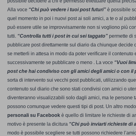
possibile decidere a chi è permesso effettuare quella preci
Alla voce
“Chi può vedere i tuoi post futuri”
è possibile s
quel momento in poi i nuovi post ai soli amici, a te o al pub
può essere utile se improvvisamente non si vogliono più con
tutti.
“Controlla tutti i post in cui sei taggato”
permette di s
pubblicare post direttamente sul diario da chiunque decide d
se metterli in attesa in modo da poter verificare il contenuto
successivamente se pubblicare o meno .
La voce
“Vuoi limi
post che hai condiviso con gli amici degli amici o con il
sorta di intervento sui vecchi post pubblicati, utilizzando que
contenuto sul diario che sono stati condivisi con amici o uten
diventeranno visualizzabili solo dagli amici, ma le persone ta
possono comunque vedere questi tipi di post.
Un altro modo
personali su Facebook
è quello di limitare le richieste di 
motivo è presente la dicitura
“Chi può inviarti richieste di
modo è possibile scegliere se tutti possono richiedere l’amic