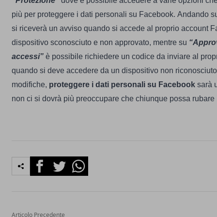
“Protezione”
dove è possibile accedere a varie opzioni che
più per proteggere i dati personali su Facebook.
Andando s
si riceverà un avviso quando si accede al proprio account 
dispositivo sconosciuto e non approvato, mentre su
“Approv
accessi”
è possibile richiedere un codice da inviare al prop
quando si deve accedere da un dispositivo non riconosciuto
modifiche,
proteggere i dati personali su Facebook
sarà 
non ci si dovrà più preoccupare che chiunque possa rubare i 
Facebook
Twitter
Whatsapp
Articolo Precedente