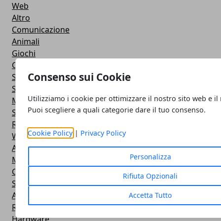
Web
Altro
Comunicazione
Animali
Giochi
Cucina
Consenso sui Cookie
Servizi online
Salute e Bellezza
Utilizziamo i cookie per ottimizzare il nostro sito web e il
Motori
Puoi scegliere a quali categorie dare il tuo consenso.
Sport
Relazioni
Cookie Policy
|
Privacy Policy
Web e Social
Accessori
Personalizza
Mobile
Comprare online
Rifiuta Opzionali
Social Network
Applicazioni
Accetta Tutto
Rete
Hardware