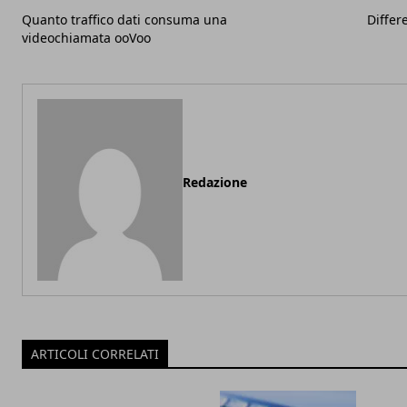
Quanto traffico dati consuma una
Differ
videochiamata ooVoo
Redazione
ARTICOLI CORRELATI