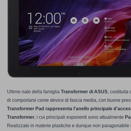
Ultimo nato della famiglia
Transformer di ASUS
, costituita
di comportarsi come device di fascia media, con buone presta
Transformer Pad rappresenta l'anello principale d'access
Transformer
, i cui principali esponenti sono attualmente
Pa
Realizzato in materie plastiche e dunque non paragonabile s