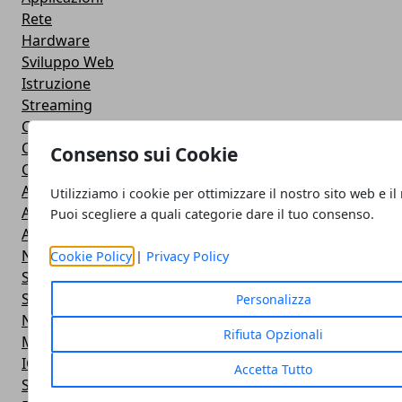
Rete
Hardware
Sviluppo Web
Istruzione
Streaming
Cloud
Casa e fai da te
Consenso sui Cookie
Cuffie e Auricolari
Altoparlanti
Utilizziamo i cookie per ottimizzare il nostro sito web e il
Action Camera
Puoi scegliere a quali categorie dare il tuo consenso.
Android
Navigazione
Cookie Policy
|
Privacy Policy
Smart TV
Smartphone
Personalizza
Notebook
Rifiuta Opzionali
Monitor
IOS
Accetta Tutto
Smartwatch