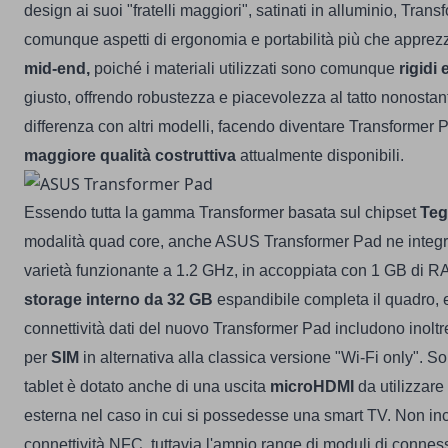
design ai suoi "fratelli maggiori", satinati in alluminio, Tran
comunque aspetti di ergonomia e portabilità più che apprezza
mid-end,
poiché i materiali utilizzati sono comunque
rigidi 
giusto, offrendo robustezza e piacevolezza al tatto nonosta
differenza con altri modelli, facendo diventare Transformer 
maggiore qualità costruttiva
attualmente disponibili.
Essendo tutta la gamma Transformer basata sul chipset
Teg
modalità quad core, anche ASUS Transformer Pad ne integra
varietà funzionante a 1.2 GHz, in accoppiata con 1 GB di R
storage interno da 32 GB
espandibile completa il quadro, e 
connettività dati del nuovo Transformer Pad includono inoltr
per
SIM
in alternativa alla classica versione "Wi-Fi only". S
tablet è dotato anche di una uscita
microHDMI
da utilizzar
esterna nel caso in cui si possedesse una smart TV. Non inc
connettività NFC, tuttavia l'ampio range di moduli di connes