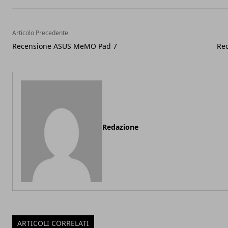
Articolo Precedente
Recensione ASUS MeMO Pad 7
Rec
Redazione
ARTICOLI CORRELATI