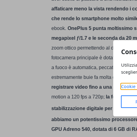
affaticare meno la vista rendendo i col
che rende lo smartphone molto simil
ebook.
OnePlus 5 punta moltissimo su
megapixel ƒ/1.7 e le seconda da 20 m
zoom ottico permettendo al dispositivo di
Cons
fotocamera principale è dotata solo di s
Utilizzi
a fuoco è automatica, peccato per l’asse
sceglie
estremamente buie fa molta differenza ris
Cookie 
registrare video fino a una risoluzio
motion a 120 fps a 720p;
la fotocamera
H
stabilizzazione digitale per i video.
abbiamo un potentissimo processore
GPU Adreno 540, dotata di 6 GB di R