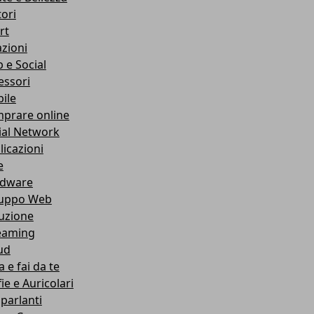
ori
rt
azioni
 e Social
essori
ile
prare online
ial Network
licazioni
e
dware
luppo Web
ruzione
eaming
ud
 e fai da te
ie e Auricolari
oparlanti