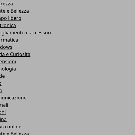
urezza
ute e Bellezza
po libero
ttronica
igliamento e accessori
ormatica
ndows
ia e Curiosità
ensioni
nologia
de
b
ro
unicazione
mali
chi
ina
izi online
ute e Bellezza