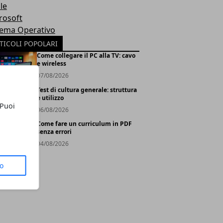
le
rosoft
tema Operativo
TICOLI POPOLARI
Come collegare il PC alla TV: cavo
e wireless
07/08/2026
Test di cultura generale: struttura
e utilizzo
 Puoi
06/08/2026
Come fare un curriculum in PDF
senza errori
04/08/2026
to