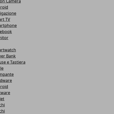
ion Camera
roid
igazione
rt TV
rtphone
ebook
itor
rtwatch
er Bank
se e Tastiera
le
mpante
dware
roid
tware
let
chi
chi