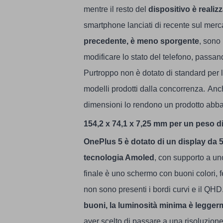
mentre il resto del
dispositivo è realizz
smartphone lanciati di recente sul merc
precedente, è meno sporgente
, sono 
modificare lo stato del telefono, passa
Purtroppo non è dotato di standard per l’
modelli prodotti dalla concorrenza.
Anch
dimensioni lo rendono un prodotto abb
154,2 x 74,1 x 7,25 mm per un peso d
OnePlus 5 è dotato di un display da 5
tecnologia Amoled
, con supporto a un
finale è uno schermo con buoni colori, f
non sono presenti i bordi curvi e il QHD
buoni, la luminosità minima è legger
aver scelto di passare a una risoluzion