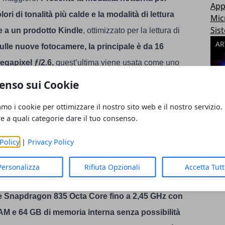
App
ori di tonalità più calde e la modalità di lettura
Mic
Sis
e a un prodotto Kindle
, ottimizzato per la lettura di
AR
lle nuove fotocamere, la principale è da 16
egapixel ƒ/2.6,
quest’ultima viene usata come uno
 scattare le foto 2x senza perdita di definizione.
La
enso sui Cookie
tabilizzazione digitale, le foto sono ottime e la messa
amo i cookie per ottimizzare il nostro sito web e il nostro servizio.
nza dello stabilizzatore ottico che nelle situazioni
re a quali categorie dare il tuo consenso.
petto ad altri prodotti competitor.
È possibile
Policy
|
Privacy Policy
ne massima di 4K
, presente il timelapse e lo slow
 frontale è da 16 megapixel ƒ/2.0 con
Personalizza
Rifiuta Opzionali
Accetta Tut
ardware
L’hardware di OnePlus 5 è notevole,
 Snapdragon 835 Octa Core fino a 2,45 GHz con
AM e 64 GB di memoria interna senza possibilità