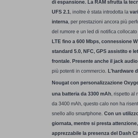
di espansione.
La RAM sfrutta la te
UFS 2.1
, inoltre è stata introdotta la
var
interna
, per prestazioni ancora più perf
del rumore e un led di notifica collocato
LTE fino a 600 Mbps, connessione Wif
standard 5.0, NFC, GPS assistito e let
frontale. Presente anche il jack audi
più potenti in commercio.
L’hardware d
Nougat con personalizzazione Oxyge
una batteria da 3300 mAh
, rispetto a
da 3400 mAh, questo calo non ha risentit
snello allo smartphone.
Con un utilizz
giornata, mentre si presta attenzione
apprezzabile la presenza del Dash C