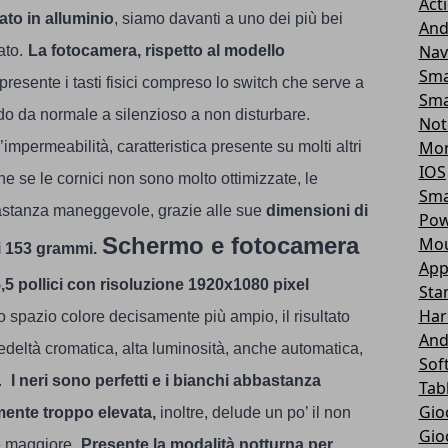
Act
ato in alluminio
, siamo davanti a uno dei più bei
And
Nav
ato.
La fotocamera, rispetto al modello
Sma
presente i tasti fisici compreso lo switch che serve a
Sma
ndo da normale a silenzioso a non disturbare.
Not
Mon
impermeabilità, caratteristica presente su molti altri
IOS
e se le cornici non sono molto ottimizzate, le
Sma
astanza maneggevole, grazie alle sue
dimensioni di
Pow
Schermo e fotocamera
Mou
i 153 grammi.
App
,5 pollici
con risoluzione 1920x1080 pixel
Sta
Har
o spazio colore decisamente più ampio, il risultato
And
edeltà cromatica, alta luminosità, anche automatica,
Sof
.
I neri sono perfetti e i bianchi abbastanza
Tab
Gio
mente troppo elevata,
inoltre, delude un po’ il non
Gio
e maggiore.
Presente la modalità notturna per