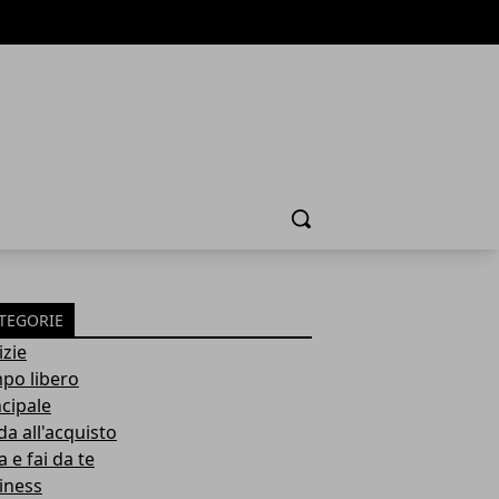
Cerca
TEGORIE
izie
po libero
ncipale
da all'acquisto
 e fai da te
iness