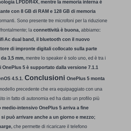
cnologia LPDDR4X, mentre la memoria interna è
iante con 8 GB di RAM e 128 GB di memoria
ormanti.
Sono presente tre microfoni per la riduzione
 frontalmente; la
connettività è buona,
abbiamo
:
i Ac dual band, il bluetooth con il nuovo
tore di impronte digitali collocato sulla parte
o da 3,5 mm,
mentre lo speaker è solo uno, ed è tra i
i OnePlus 5 è supportato dalla versione 7.1.1
Conclusioni
nOS 4.5.1.
OnePlus 5 monta
l modello precedente che era equipaggiato con una
o in fatto di autonomia ed ha dato un profilo più
o medio-intensivo OnePlus 5 arriva a fine
, si può arrivare anche a un giorno e mezzo;
harge,
che permette di ricaricare il telefono