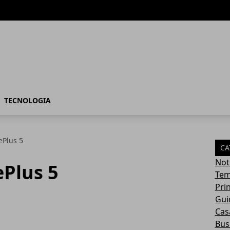
TECNOLOGIA
ePlus 5
CA
Not
Plus 5
Tem
Pri
Gui
Casa
Bus