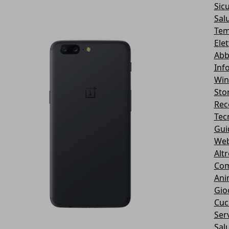
Sic
Sal
Tem
Ele
Abb
Inf
Wi
Stor
Rec
Tec
Gui
We
Alt
Com
Ani
Gio
Cuc
Serv
Sal