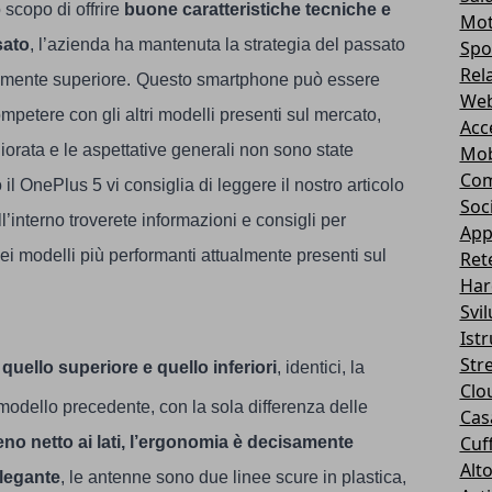
 scopo di offrire
buone caratteristiche tecniche e
Mot
sato
, l’azienda ha mantenuta la strategia del passato
Spo
Rel
amente superiore.
Questo smartphone può essere
Web
mpetere con gli altri modelli presenti sul mercato,
Acc
orata e le aspettative generali non sono state
Mob
Com
 il OnePlus 5 vi consiglia di leggere il nostro articolo
Soc
all’interno troverete informazioni e consigli per
App
ei modelli più performanti attualmente presenti sul
Ret
Har
Svi
Ist
Str
 quello superiore e quello inferiori
, identici, la
Clo
modello precedente, con la sola differenza delle
Casa
Cuff
meno netto ai lati, l’ergonomia è decisamente
Alt
elegante
, le antenne sono due linee scure in plastica,