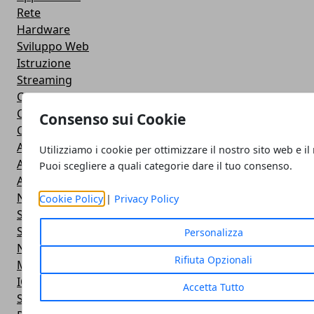
Rete
Hardware
Sviluppo Web
Istruzione
Streaming
Cloud
Casa e fai da te
Consenso sui Cookie
Cuffie e Auricolari
Altoparlanti
Utilizziamo i cookie per ottimizzare il nostro sito web e il
Action Camera
Puoi scegliere a quali categorie dare il tuo consenso.
Android
Navigazione
Cookie Policy
|
Privacy Policy
Smart TV
Smartphone
Personalizza
Notebook
Rifiuta Opzionali
Monitor
IOS
Accetta Tutto
Smartwatch