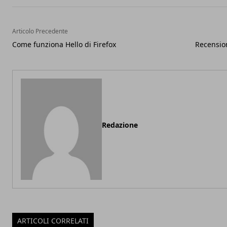
Articolo Precedente
Come funziona Hello di Firefox
Recensio
Redazione
ARTICOLI CORRELATI