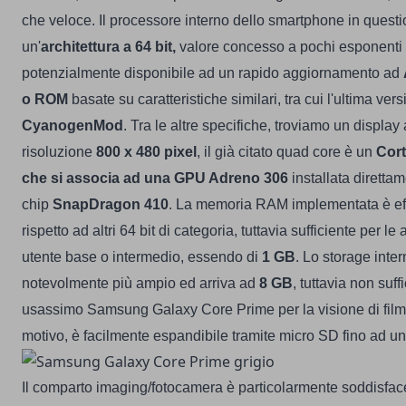
che veloce. Il processore interno dello smartphone in questio
un'
architettura a 64 bit,
valore concesso a pochi esponenti
potenzialmente disponibile ad un rapido aggiornamento ad
o ROM
basate su caratteristiche similari, tra cui l'ultima ve
CyanogenMod
.
Tra le altre specifiche, troviamo un display a
risoluzione
800 x 480 pixel
, il già citato quad core è un
Cort
che si associa ad una GPU Adreno 306
installata diretta
chip
SnapDragon 410
. La memoria RAM implementata è eff
rispetto ad altri 64 bit di categoria, tuttavia sufficiente per le
utente base o intermedio, essendo di
1 GB
. Lo storage inter
notevolmente più ampio ed arriva ad
8 GB
, tuttavia non suff
usassimo Samsung Galaxy Core Prime per la visione di film 
motivo, è facilmente espandibile tramite micro SD fino ad 
Il comparto imaging/fotocamera è particolarmente soddisfac