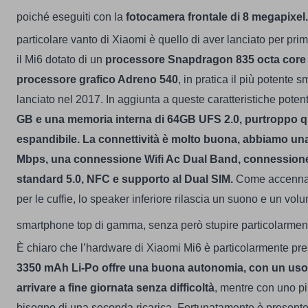
poiché eseguiti con la
fotocamera frontale di 8 megapixel.
particolare vanto di Xiaomi è quello di aver lanciato per pr
il Mi6 dotato di un
processore Snapdragon 835 octa core 
processore grafico Adreno 540
, in pratica il più potente
lanciato nel 2017.
In aggiunta a queste caratteristiche poten
GB e una memoria interna di 64GB UFS 2.0, purtroppo q
espandibile.
La connettività è molto buona, abbiamo una
Mbps, una connessione Wifi Ac Dual Band, connession
standard 5.0, NFC e supporto al Dual SIM.
Come accennato
per le cuffie, lo speaker inferiore rilascia un suono e un vo
smartphone top di gamma, senza però stupire particolarmen
È chiaro che l’hardware di Xiaomi Mi6
è particolarmente pre
3350 mAh Li-Po offre una buona autonomia, con un uso 
arrivare a fine giornata senza difficoltà
, mentre con uno pi
bisogno di una seconda ricarica.
Fortunatamente è present