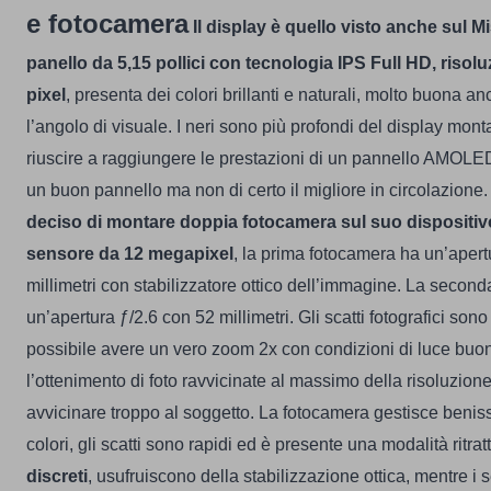
e fotocamera
Il display è quello visto anche sul Mi5
panello da 5,15 pollici con tecnologia IPS Full HD,
risol
pixel
, presenta dei colori brillanti e naturali, molto buona a
l’angolo di visuale.
I neri sono più profondi del display mont
riuscire a raggiungere le prestazioni di un pannello AMOLED
un buon pannello ma non di certo il migliore in circolazione.
deciso di montare doppia fotocamera sul suo dispositivo,
sensore da 12 megapixel
, la prima fotocamera ha un’apert
millimetri con stabilizzatore ottico dell’immagine. La secon
un’apertura ƒ/2.6 con 52 millimetri.
Gli scatti fotografici son
possibile avere un vero zoom 2x con condizioni di luce buone,
l’ottenimento di foto ravvicinate al massimo della risoluzio
avvicinare troppo al soggetto.
La fotocamera gestisce benis
colori, gli scatti sono rapidi ed è presente una modalità ritrat
discreti
, usufruiscono della stabilizzazione ottica, mentre i 