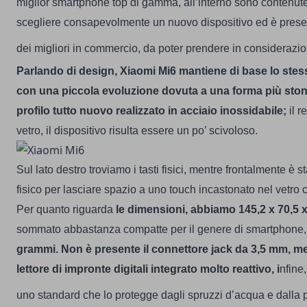
miglior smartphone top di gamma
, all’interno sono contenute
scegliere consapevolmente un nuovo dispositivo ed è pres
dei migliori in commercio, da poter prendere in considerazio
Parlando di design,
Xiaomi Mi6 mantiene di base lo stes
con una piccola evoluzione dovuta a una forma più ston
profilo tutto nuovo realizzato in acciaio inossidabile;
il r
vetro, il dispositivo risulta essere un po’ scivoloso.
Sul lato destro troviamo i tasti fisici, mentre frontalmente è st
fisico per lasciare spazio a uno touch incastonato nel vetro c
Per quanto riguarda
le dimensioni, abbiamo 145,2 x 70,5 
sommato abbastanza compatte per il genere di smartphone
grammi.
Non è presente il connettore jack da 3,5 mm, m
lettore di impronte digitali integrato molto reattivo, i
nfine
uno standard che lo protegge dagli spruzzi d’acqua e dalla 