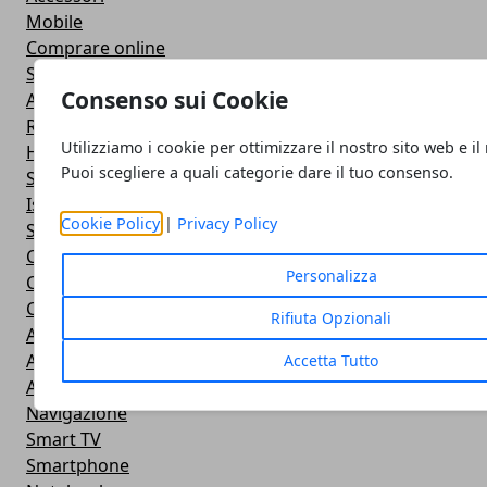
Mobile
Comprare online
Social Network
Consenso sui Cookie
Applicazioni
Rete
Utilizziamo i cookie per ottimizzare il nostro sito web e il
Hardware
Puoi scegliere a quali categorie dare il tuo consenso.
Sviluppo Web
Istruzione
Cookie Policy
|
Privacy Policy
Streaming
Cloud
Personalizza
Casa e fai da te
Cuffie e Auricolari
Rifiuta Opzionali
Altoparlanti
Action Camera
Accetta Tutto
Android
Navigazione
Smart TV
Smartphone