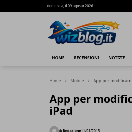
domenica, il 09 agosto 2026
WizBlog
HOME
RECENSIONI
NOTIZIE
Home
Mobile
App per modificare 
App per modific
iPad
di
Redazione
11/01/2015