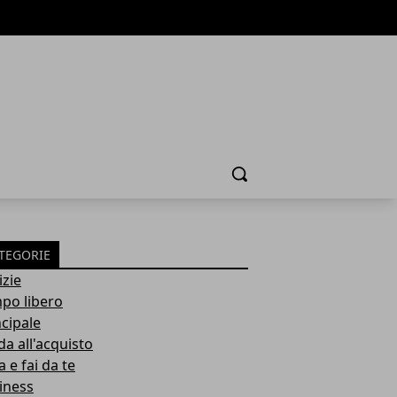
Cerca
TEGORIE
izie
po libero
ncipale
da all'acquisto
 e fai da te
iness