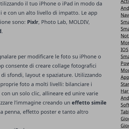
Act
utilizzando il tuo iPhone o iPad in modo da
And
i e con un alto livello di impatto. Le app
Nav
zione sono:
Pixlr
, Photo Lab, MOLDIV,
Sma
Sma
d
.
Not
Mon
IOS
nalare per modificare le foto su iPhone o
Sma
Pow
pp consente di creare collage fotografici
Mou
i sfondi, layout e spaziature. Utilizzando
App
proprie foto a molti livelli: bilanciare i
Sta
Har
con un solo clic, allineare ed unire varie
And
lizzare l’immagine creando un
effetto simile
Sof
 a penna, effetto poster e tanto altro
Tab
Gio
Gio