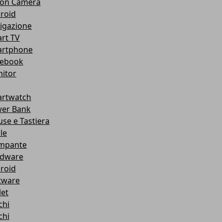
ion Camera
roid
igazione
rt TV
rtphone
ebook
itor
rtwatch
er Bank
se e Tastiera
le
mpante
dware
roid
tware
let
chi
chi