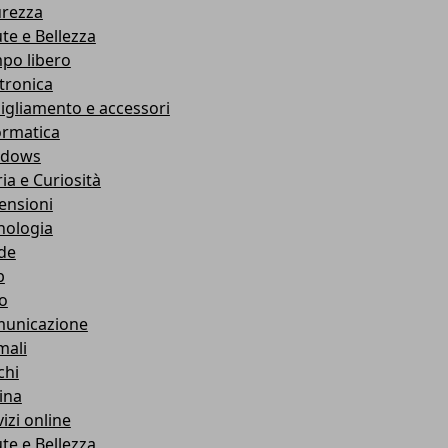
urezza
ute e Bellezza
po libero
ttronica
igliamento e accessori
ormatica
ndows
ia e Curiosità
ensioni
nologia
de
b
ro
unicazione
mali
chi
ina
izi online
ute e Bellezza