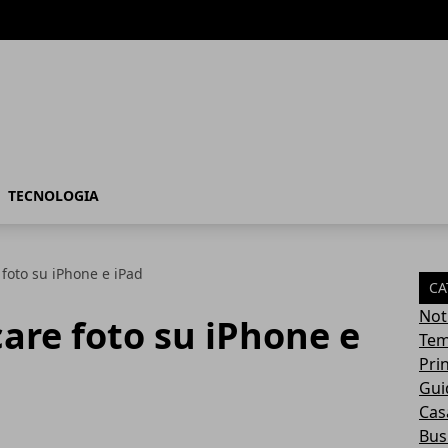
TECNOLOGIA
foto su iPhone e iPad
CA
Not
are foto su iPhone e
Tem
Pri
Gui
Casa
Bus