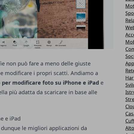
Mot
Spo
Rel
Web
Acc
Mob
Com
Soc
fie non può fare a meno delle giuste
App
Ret
 e modificare i propri scatti. Andiamo a
Har
 per modificare foto su iPhone e iPad
e
Svi
lla più adatta da scaricare in base alle
Ist
Str
Clo
Casa
e e iPad
Cuff
 dunque le migliori applicazioni da
Alt