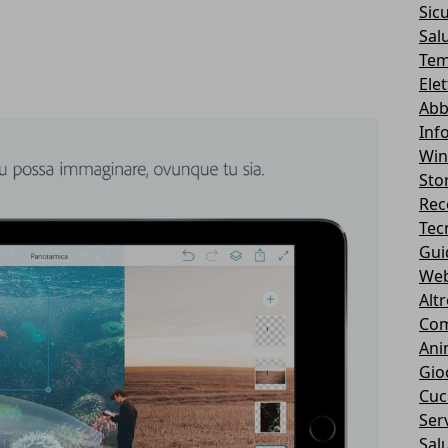
Sic
Sal
Tem
Ele
Abb
Inf
Wi
Stor
Rec
Tec
Gui
We
Alt
Com
Ani
Gio
Cuc
Serv
Sal