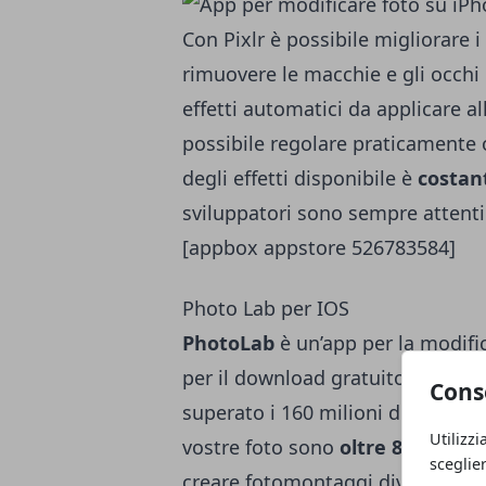
Con Pixlr è possibile migliorare i 
rimuovere le macchie e gli occhi 
effetti automatici da applicare a
possibile regolare praticamente o
degli effetti disponibile è
costan
sviluppatori sono sempre attenti 
[appbox appstore 526783584]
Photo Lab per IOS
PhotoLab
è un’app per la modific
per il download gratuito su App
Cons
superato i 160 milioni di download
Utilizzi
vostre foto sono
oltre 800
e util
sceglie
creare fotomontaggi divertenti, a