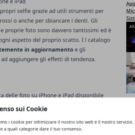
App
propri selfie grazie ad utili strumenti per
Mic
Sis
rossi o anche per sbiancare i denti. Gli
AR
lle proprie foto sono davvero tantissimi ed è
gni aspetto del proprio scatto. I l catalogo
temente in aggiornamento
e gli
ad aggiungere gli effetti di tendenza.
a delle foto su iPhone e iPad disponibile
 Store, estremamente famosa, tanto da aver
enso sui Cookie
. Gli effetti disponibili per modificare le
amo i cookie per ottimizzare il nostro sito web e il nostro servizio.
izzando questa applicazione è possibile:
re a quali categorie dare il tuo consenso.
ggiungere alle proprie foto gli effetti