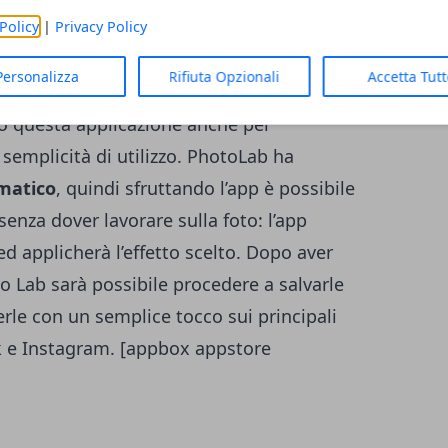
ngere delle fantastiche cornici, creare dei
Policy
|
Privacy Policy
ti da molte foto.
Personalizza
Rifiuta Opzionali
Accetta Tut
o questa applicazione anche per
a semplicità di utilizzo. PhotoLab ha
matico
, quindi sfruttando l’app è possibile
enza dover lavorare sulla foto: l’app
ed applicherà l’effetto scelto. Dopo aver
o Lab sarà possibile procedere a salvarle
erle con un semplice tocco sui principali
k e Instagram. [appbox appstore