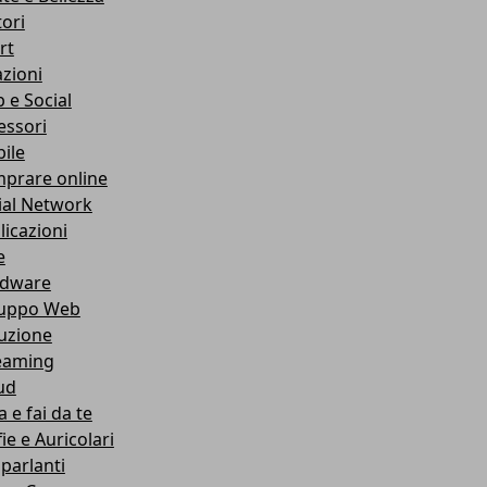
ori
rt
azioni
 e Social
essori
ile
prare online
ial Network
licazioni
e
dware
luppo Web
ruzione
eaming
ud
 e fai da te
ie e Auricolari
oparlanti