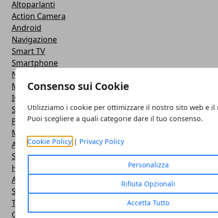
Altoparlanti
Action Camera
Android
Navigazione
Smart TV
Smartphone
Notebook
Consenso sui Cookie
Monitor
IOS
Utilizziamo i cookie per ottimizzare il nostro sito web e il
Smartwatch
Puoi scegliere a quali categorie dare il tuo consenso.
Power Bank
Mouse e Tastiera
Cookie Policy
|
Privacy Policy
Apple
Stampante
Personalizza
Hardware
Android
Rifiuta Opzionali
Software
Tablet
Accetta Tutto
Giochi