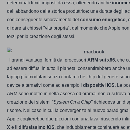
determinati limiti imposti da essa, ottenendo anche
innumer
dall'abbandono della storica produttrice: una durata degli a
con conseguente smorzamento del
consumo energetico
, 
di dare ai chipset "vita propria", dal momento che Apple non
terzi per la creazione degli stessi.
I grandi vantaggi forniti dai processori
ARM sui x86
, che 
ad essere diffusi in tutto il pianeta, consentirebbero anche u
laptop più modulari,senza contare che chip del genere sono
device alternativi come ad esempio i
dispositivi iOS
. Le pos
ARM sono inoltre in netta ascesa ed oramai non ci si trova p
creazione dei sistemi
"System On a Chip"
richiedeva un dis
risorse.
Nel caso in cui la convergenza al nuovo paradigma si
Apple coglierebbe due piccioni con una fava, riuscendo inf
X e il diffusissimo iOS
, che indubbiamente continuerà ad ev