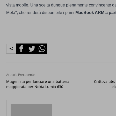
vista mobile. Una scelta dunque pienamente convincente da
Mela", che renderà disponibile i primi
MacBook ARM a parti
Facebook
Twitter
Whatsapp
Articolo Precedente
Mugen sta per lanciare una batteria
Crittovalute,
maggiorata per Nokia Lumia 630
el