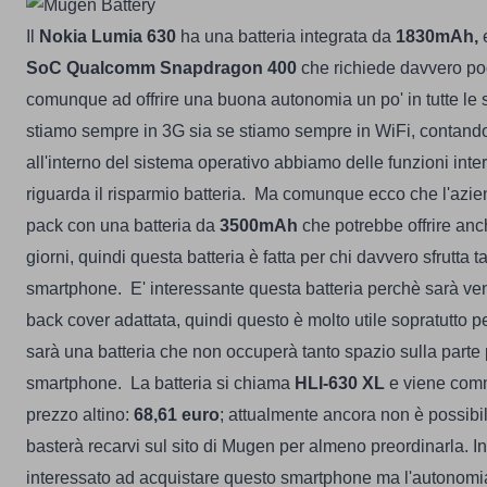
Il
Nokia Lumia 630
ha una batteria integrata da
1830mAh,
e
SoC Qualcomm Snapdragon 400
che richiede davvero po
comunque ad offrire una buona autonomia un po' in tutte le 
stiamo sempre in 3G sia se stiamo sempre in WiFi, contando 
all'interno del sistema operativo abbiamo delle funzioni inte
riguarda il risparmio batteria.
Ma comunque ecco che l'azien
pack con una batteria da
3500mAh
che potrebbe offrire an
giorni, quindi questa batteria è fatta per chi davvero sfrutta t
smartphone.
E' interessante questa batteria perchè sarà v
back cover adattata, quindi questo è molto utile sopratutto p
sarà una batteria che non occuperà tanto spazio sulla parte 
smartphone.
La batteria si chiama
HLI-630 XL
e viene comm
prezzo altino:
68,61 euro
; attualmente ancora non è possibil
basterà recarvi sul sito di
Mugen per almeno preordinarla
.
I
interessato ad acquistare questo smartphone ma l'autonomi