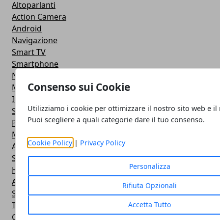
Altoparlanti
Action Camera
Android
Navigazione
Smart TV
Smartphone
Notebook
Consenso sui Cookie
Monitor
IOS
Utilizziamo i cookie per ottimizzare il nostro sito web e il
Smartwatch
Puoi scegliere a quali categorie dare il tuo consenso.
Power Bank
Mouse e Tastiera
Cookie Policy
|
Privacy Policy
Apple
Stampante
Personalizza
Hardware
Android
Rifiuta Opzionali
Software
Accetta Tutto
Tablet
Giochi