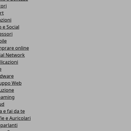
ori
rt
azioni
 e Social
essori
ile
prare online
ial Network
licazioni
e
dware
luppo Web
ruzione
eaming
ud
 e fai da te
ie e Auricolari
oparlanti