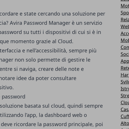
Mot
Spo
cordare e state cercando una soluzione per
Rel
accia? Avira Password Manager è un servizio
Web
ssword su tutti i dispositivi di cui si è in
Acc
Mob
nque momento grazie al Cloud.
Com
rfaccia e nell’accessibilità, sempre più
Soc
anager non solo permette di
gestire le
App
Ret
tre si naviga, creare delle note e
Har
otare idee da poter consultare
Svi
itivo.
Ist
Str
Clo
soluzione basata sul cloud, quindi sempre
Casa
utilizzando l’app, la dashboard web o
Cuff
Alt
e deve ricordare la password principale, poi