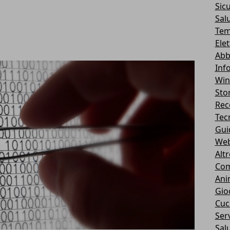
Sic
Sal
Tem
Ele
Abb
Inf
Wi
Stor
Rec
Tec
Gui
We
Alt
Com
Ani
Gio
Cuc
Serv
Sal