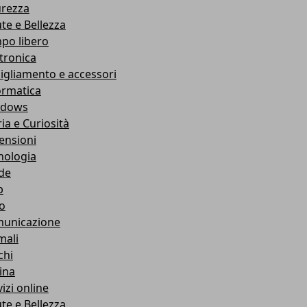
urezza
ute e Bellezza
po libero
ttronica
igliamento e accessori
ormatica
ndows
ia e Curiosità
ensioni
nologia
de
b
ro
unicazione
mali
chi
ina
izi online
ute e Bellezza