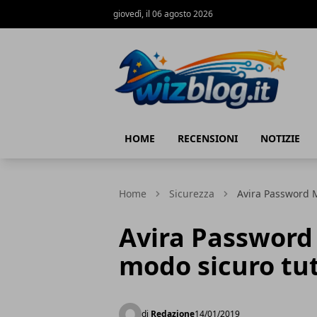
giovedì, il 06 agosto 2026
WizBlog
HOME
RECENSIONI
NOTIZIE
Home
Sicurezza
Avira Password M
Avira Password 
modo sicuro tu
di
Redazione
14/01/2019