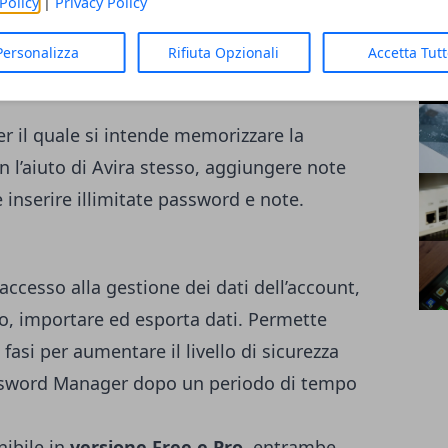
Policy
|
Privacy Policy
App
Mic
giungere le password cliccando sull'icona
Personalizza
Rifiuta Opzionali
Accetta Tut
Sis
 suddivisa a settori.
AR
er il quale si intende memorizzare la
 l’aiuto di Avira stesso, aggiungere note
e inserire illimitate password e note.
accesso alla gestione dei dati dell’account,
lo, importare ed esporta dati. Permette
 fasi per aumentare il livello di sicurezza
assword Manager dopo un periodo di tempo
ibile in
versione Free e Pro,
entrambe