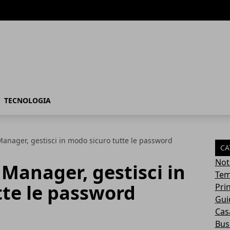
TECNOLOGIA
anager, gestisci in modo sicuro tutte le password
CA
Not
Manager, gestisci in
Tem
tte le password
Pri
Gui
Casa
Bus