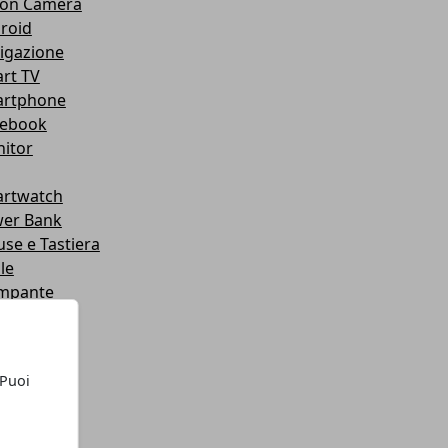
ion Camera
roid
igazione
rt TV
rtphone
ebook
itor
rtwatch
er Bank
se e Tastiera
le
mpante
dware
roid
tware
 Puoi
let
chi
chi