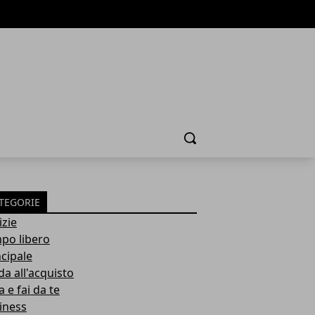
Cerca
TEGORIE
izie
po libero
ncipale
da all'acquisto
 e fai da te
iness