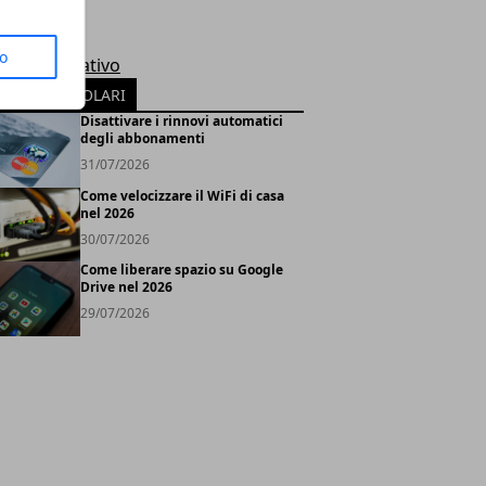
le
rosoft
to
tema Operativo
TICOLI POPOLARI
Disattivare i rinnovi automatici
degli abbonamenti
31/07/2026
Come velocizzare il WiFi di casa
nel 2026
30/07/2026
Come liberare spazio su Google
Drive nel 2026
29/07/2026