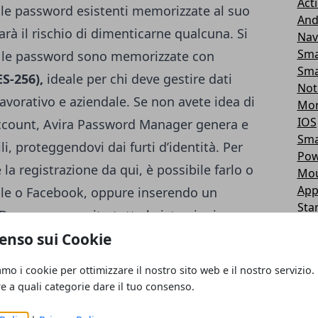
Act
 le password esistenti memorizzate al suo
And
rà il rischio di dimenticarne qualcuna. Si
Nav
Sma
te le password sono memorizzate con
Sma
ES-256),
ideale per chi deve gestire dati
Not
lavorativo e aziendale. Se non avete idea di
Mon
IOS
account, Avira Password Manager genera e
Sma
li, proteggendovi dai furti d’identità. Per
Pow
e
la registrazione da qui
, è possibile farlo o
Mou
App
oogle o Facebook, oppure inserendo un
Sta
Dopo aver seguito tutte le istruzioni a
Har
enso sui Cookie
no della soluzione manager, sarà possibile
And
Sof
zioni, iniziare a creare password e
amo i cookie per ottimizzare il nostro sito web e il nostro servizio.
Tab
erisce.
re a quali categorie dare il tuo consenso.
Gio
Gio