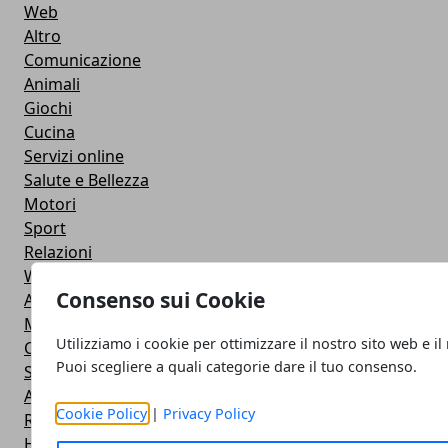
Web
Altro
Comunicazione
Animali
Giochi
Cucina
Servizi online
Salute e Bellezza
Motori
Sport
Relazioni
Web e Social
Consenso sui Cookie
Accessori
Mobile
Utilizziamo i cookie per ottimizzare il nostro sito web e il
Comprare online
Puoi scegliere a quali categorie dare il tuo consenso.
Social Network
Applicazioni
Cookie Policy
|
Privacy Policy
Rete
Hardware