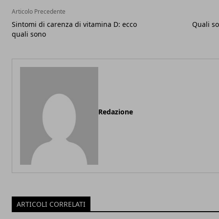
Articolo Precedente
Sintomi di carenza di vitamina D: ecco
Quali s
quali sono
Redazione
ARTICOLI CORRELATI