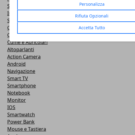
Personalizza
Sviluppo Web
Istruzione
Rifiuta Opzionali
Streaming
Cloud
Accetta Tutto
Casa e fai da te
Cuffie e Auricolari
Altoparlanti
Action Camera
Android
Navigazione
Smart TV
Smartphone
Notebook
Monitor
IOS
Smartwatch
Power Bank
Mouse e Tastiera