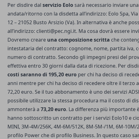
Per disdire dal
servizio Eolo
sarà necessario inviare un
andata/ritorno con la disdetta all’indirizzo: Eolo Spa, V
12 – 21052 Busto Arsizio (Va). In alternativa è anche pos
all’indirizzo:
clienti@pec.ngi.it
. Ma cosa dovrà essere inv
Dovremo creare
una composizione scritta
che contenga
intestataria del contratto: cognome, nome, partita iva, co
numero di contratto. Secondo gli impegni presi del provi
effettiva entro 30 giorni dalla data di ricezione. Per disd
costi saranno di 195,20 euro
per chi ha deciso di reced
anni mentre per chi ha deciso di recedere oltre il terzo 
72,20 euro. Se il tuo abbonamento è uno dei servizi ADS
possibile utilizzare la stessa procedura ma il costo di di
ammonterà a
73,20 euro
. La differenza più importante 
hanno sottoscritto un contratto per i servizi Eolo10 e c
MINI, 3M-4M/256K, 4M-6M/512K, 8M-5M-/1M, 6M-10M/2M. 
profilo Power che di profilo Business. In questo caso sa