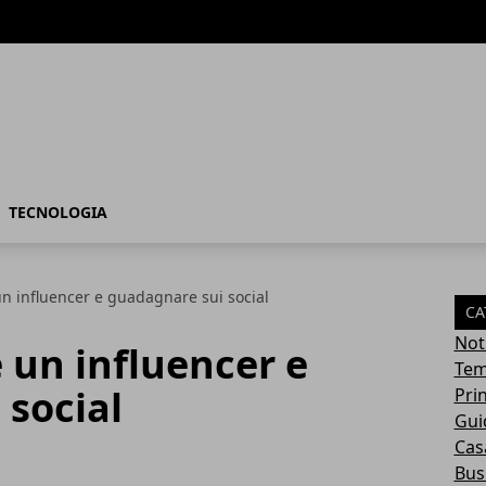
TECNOLOGIA
n influencer e guadagnare sui social
CA
Not
 un influencer e
Tem
 social
Pri
Gui
Casa
Bus