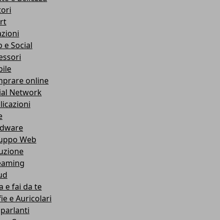
ori
rt
azioni
 e Social
essori
ile
prare online
ial Network
licazioni
e
dware
luppo Web
ruzione
eaming
ud
 e fai da te
ie e Auricolari
oparlanti