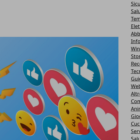
Sic
Sal
Tem
Ele
Abb
Inf
Wi
Stor
Rec
Tec
Gui
We
Alt
Com
Ani
Gio
Cuc
Serv
Sal