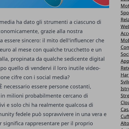
Mot
Spo
Rel
l media ha dato gli strumenti a ciascuno di
Web
conomicamente, grazie alla nostra
Acc
 essere sincero: il mito dell'influencer che
Mob
Com
 euro al mese con qualche trucchetto e un
Soc
alla, propinata da qualche sedicente digital
App
o quello di vendervi il loro inutile video-
Ret
Har
one cifre con i social media?
Svi
È necessario essere persone costanti,
Ist
é in milioni probabilmente cercano di
Str
Clo
tivi e solo chi ha realmente qualcosa di
Casa
unity fedele può sopravvivere in una vera e
Cuff
r significa rappresentare per il proprio
Alt