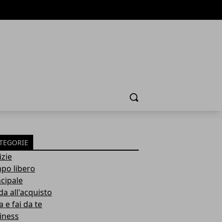
Cerca
TEGORIE
izie
po libero
ncipale
da all'acquisto
 e fai da te
iness