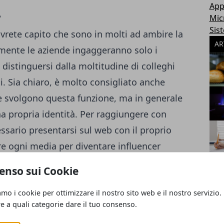
App
?
Mic
Sis
avrete capito che sono in molti ad ambire la
AR
iamente le aziende ingaggeranno solo i
distinguersi dalla moltitudine di colleghi
. Sia chiaro, è molto consigliato anche
che svolgono questa funzione, ma in generale
 propria identità. Per raggiungere con
ssario presentarsi sul web con il proprio
are ogni media per diventare influencer
che altri utenti riescano ad affezionarvi a
enso sui Cookie
ad esempio, cercate di scegliere uno stile
amo i cookie per ottimizzare il nostro sito web e il nostro servizio.
anale, se invece gestite un profilo Instagram
re a quali categorie dare il tuo consenso.
er
, quindi applicate filtri simili alle vostre