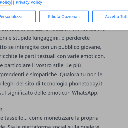
 coerente, riconoscibile e personale. Se
Policy
|
Privacy Policy
certo il linguaggio e il vostro modo di
Personalizza
Rifiuta Opzionali
Accetta Tut
oca un ruolo fondamentale per instaurare
 Cercate di utilizzare vocaboli immediati ma
ioni e stupide lungaggini, o perderete
utto se interagite con un pubblico giovane,
ricchite le parti testuali con varie emoticon,
particolare il vostro stile. Le più
orprendenti e simpatiche. Qualora tu non le
lleghi del sito di tecnologia
phonetoday.it
sul significato delle emoticon WhatsApp.
r
 tassello... come monetizzare la propria
. Sia la piattaforma social sulla quale vi