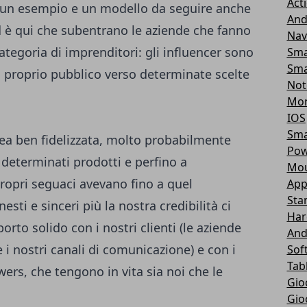
Act
, un esempio e un modello da seguire anche
And
Ed è qui che subentrano le aziende che fanno
Nav
ategoria di imprenditori: gli influencer sono
Sma
Sma
il proprio pubblico verso determinate scelte
Not
Mon
IOS
Sma
tea ben fidelizzata, molto probabilmente
Pow
 determinati prodotti e perfino a
Mou
propri seguaci avevano fino a quel
App
Sta
ti e sinceri più la nostra credibilità ci
Har
to solido con i nostri clienti (le aziende
And
 i nostri canali di comunicazione) e con i
Sof
Tab
wers, che tengono in vita sia noi che le
Gio
Gio