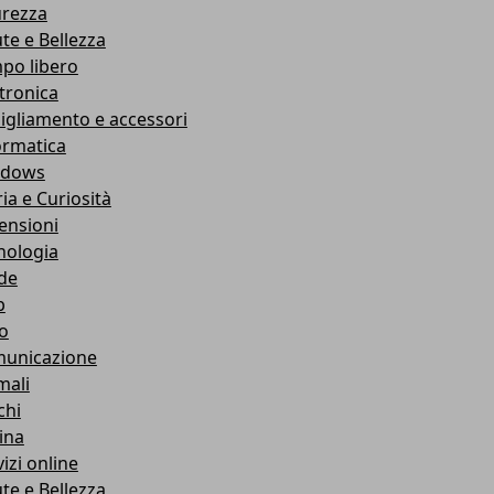
urezza
ute e Bellezza
po libero
ttronica
igliamento e accessori
ormatica
ndows
ia e Curiosità
ensioni
nologia
de
b
ro
unicazione
mali
chi
ina
izi online
ute e Bellezza