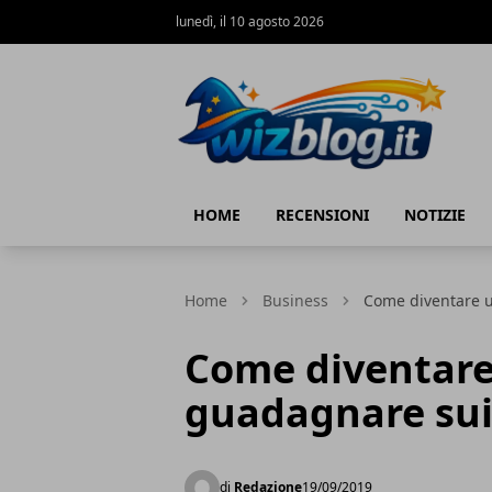
lunedì, il 10 agosto 2026
WizBlog
HOME
RECENSIONI
NOTIZIE
Home
Business
Come diventare u
Come diventare
guadagnare sui
di
Redazione
19/09/2019