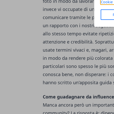
foto in modo da lavorare in modo
Cookie 
invece vi occupate di un blog, di 
comunicare tramite le parole gi
un rapporto con i nostri seguaci.
allo stesso tempo evitate ripetiz
attenzione e credibilità. Sopratt
usate termini vivaci e, magari, ar
in modo da rendere più colorata e 
particolari sono spesso le più s
conosca bene, non disperare: i co
hanno scritto un'apposita guida 
Come guadagnare da influence
Manca ancora però un importante
community? La risposta è: dipende