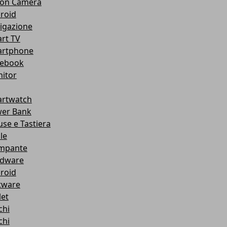
ion Camera
roid
igazione
rt TV
rtphone
ebook
itor
rtwatch
er Bank
se e Tastiera
le
mpante
dware
roid
tware
let
chi
chi